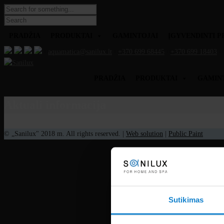
PRADŽIA
PRODUKTAI
GAMINTOJAI
ĮGYVENDINTI P
aquamatica@sanilux.lt
+370 699 68445
+370 699 18403
PRADŽIA
PRODUKTAI
GAMIN
Aktuali informacija
© „Sanilux" 2018 m. All rights reserved. |
Web solution
|
Public Paint
Sutikimas