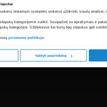
slapukai
kies) tinkamam svetainės veikimui užtikrinti, srautų analizei, rin
 slapukų kategorijomis sutikti. Susipažinti su aprašymais ir pakei
pukų kategorijos. Užblokavus kai kurių tipų slapukus gali sutrikt
 mūsų
privatumo politikoje
.
Valdyti pasirinkimą