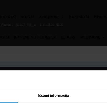
ROJEKTAI
BLOGAS
APIE ĮMONĘ
KONTAKTAI
IŠPARD
Vytenio g. 48-103, Vilnius
I-V: 09.00-18.00
TOJAI
ĮGYVENDINTI PROJEKTAI
BLOGAS
APIE ĮMONĘ
Išsami informacija