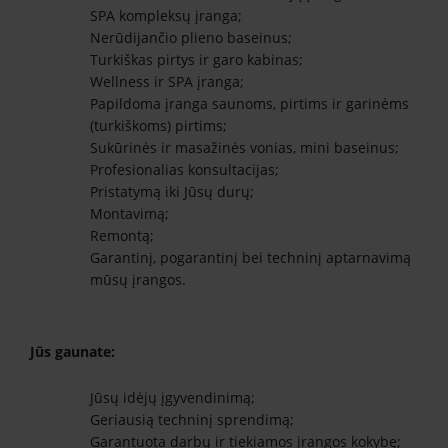
SPA kompleksų įranga;
Nerūdijančio plieno baseinus;
Turkiškas pirtys ir garo kabinas;
Wellness ir SPA įranga;
Papildoma įranga saunoms, pirtims ir garinėms
(turkiškoms) pirtims;
Sukūrinės ir masažinės vonias, mini baseinus;
Profesionalias konsultacijas;
Pristatymą iki Jūsų durų;
Montavimą;
Remontą;
Garantinį, pogarantinį bei techninį aptarnavimą
mūsų įrangos.
Jūs gaunate:
Jūsų idėjų įgyvendinimą;
Geriausią techninį sprendimą;
Garantuota darbų ir tiekiamos įrangos kokybę;