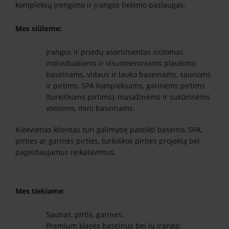
kompleksų įrengimo ir įrangos tiekimo paslaugas.
Mes siūlome:
Įrangos ir priedų asortimentas siūlomas
individualiams ir visuomeniniams plaukimo
baseinams, vidaus ir lauko baseinams, saunoms
ir pirtims, SPA kompleksams, garinėms pirtims
(turkiškoms pirtims), masažinėms ir sukūrinėms
vonioms, mini baseinams.
Kiekvienas klientas turi galimybę pateikti baseino, SPA,
pirties ar garinės pirties, turki6kos pirties projektą bei
pageidaujamus reikalavimus.
Mes tiekiame:
Saunas, pirtis, garines;
Premium klasės baseinus bei jų įranga;