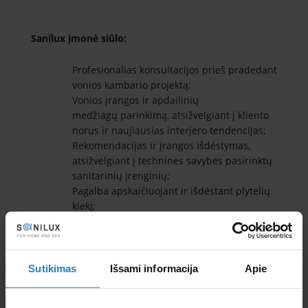
Sanilux įmonė siūlo:
Profesionalias konsultacijos prieš pradedant
vonios kambario projektą;
Vonios įrangos ir apdailinių
medžiagų parinkimą, atsižvelgiant į kliento
norus ir naujiausias interjero tendencijas;
Rekomendacijas ir įrangos išdėstymas,
atsižvelgiant į technines savybes pasirinktų
sanitarinių įrenginių;
Pagalba apskaičiuojant ir išdėstant plytelių
kiekį;
Suteikiame visa būtina technine
informacija;
Įrangos pristatymas, įrengimas bei
montavimas.
Sutikimas
Išsami informacija
Apie
Susisiekite su mumis!