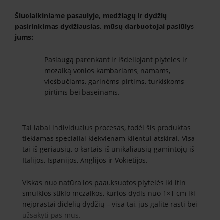
Šiuolaikiniame pasaulyje, medžiagų ir dydžių
pasirinkimas dydžiausias, mūsų darbuotojai pasiūlys
jums:
Paslaugą parenkant ir išdeliojant plyteles ir
mozaiką vonios kambariams, namams,
viešbučiams, garinėms pirtims, turkiškoms
pirtims bei baseinams.
Tai labai individualus procesas, todėl šis produktas
tiekiamas specialiai kiekvienam klientui atskirai. Visa
tai iš geriausių, o kartais iš unikaliausių gamintojų iš
Italijos, Ispanijos, Anglijos ir Vokietijos.
Viskas nuo natūralios paauksuotos plytelės iki itin
smulkios stiklo mozaikos, kurios dydis nuo 1×1 cm iki
neįprastai didelių dydžių – visa tai, jūs galite rasti bei
užsakyti pas mus.