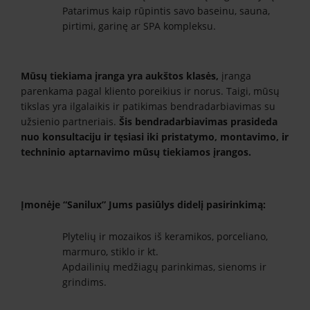
Patarimus kaip rūpintis savo baseinu, sauna,
pirtimi, garinę ar SPA kompleksu.
Mūsų tiekiama įranga yra aukštos klasės,
įranga
parenkama pagal kliento poreikius ir norus. Taigi, mūsų
tikslas yra ilgalaikis ir patikimas bendradarbiavimas su
užsienio partneriais.
Šis bendradarbiavimas prasideda
nuo konsultaciju ir tęsiasi iki pristatymo, montavimo, ir
techninio aptarnavimo mūsų tiekiamos įrangos.
Įmonėje “Sanilux” Jums pasiūlys didelį pasirinkimą:
Plytelių ir mozaikos iš keramikos, porceliano,
marmuro, stiklo ir kt.
Apdailinių medžiagų parinkimas, sienoms ir
grindims.