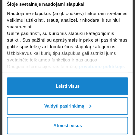
Šioje svetainėje naudojami slapukai
Naudojame slapukus (angl. cookies) tinkamam svetainės
veikimui užtikrinti, srautų analizei, rinkodarai ir turiniui
suasmeninti.
Galite pasirinkti, su kuriomis slapukų kategorijomis
Categories
Tags
sutikti. Susipažinti su aprašymais ir pakeisti pasirinkimus
galite spustelėję ant konkrečios slapukų kategorijos.
Archives
Užblokavus kai kurių tipų slapukus gali sutrikti jums
svetainėje teikiamos funkcijos ir paslaugos.
Daugiau informacijos rasite mūsų
privatumo politikoje
.
Leisti visus
2026-04-20
Valdyti pasirinkimą
Atmesti visus
Viešbučio wellness erdvės