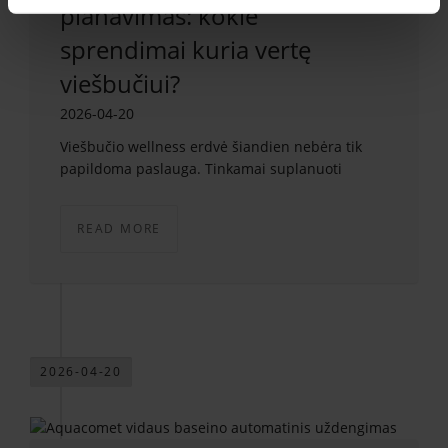
planavimas: kokie
sprendimai kuria vertę
viešbučiui?
2026-04-20
Viešbučio wellness erdvė šiandien nebėra tik
papildoma paslauga. Tinkamai suplanuoti
READ MORE
2026-04-20