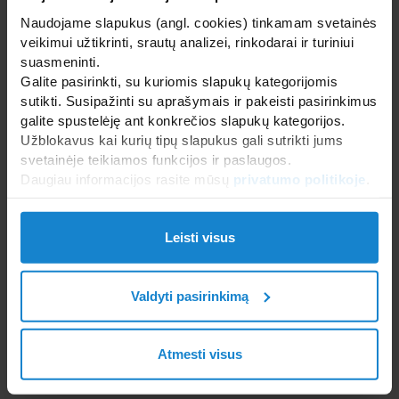
atrakcionus galima įrengti
plaukimo baseine?
Naudojame slapukus (angl. cookies) tinkamam svetainės
veikimui užtikrinti, srautų analizei, rinkodarai ir turiniui
2025-05-19
suasmeninti.
Baseino įrengimas – tai daugiau nei tik
Galite pasirinkti, su kuriomis slapukų kategorijomis
vandens rezervuaro statyba. Tai
sutikti. Susipažinti su aprašymais ir pakeisti pasirinkimus
galite spustelėję ant konkrečios slapukų kategorijos.
Užblokavus kai kurių tipų slapukus gali sutrikti jums
svetainėje teikiamos funkcijos ir paslaugos.
Daugiau informacijos rasite mūsų
privatumo politikoje
.
5 klaidos, kurių reikia vengti
Leisti visus
baseino žiemos paruošimui
2024-10-07
Valdyti pasirinkimą
Ruošiant baseiną žiemai, svarbu
išvengti tam tikrų klaidų, kurios gali
Atmesti visus