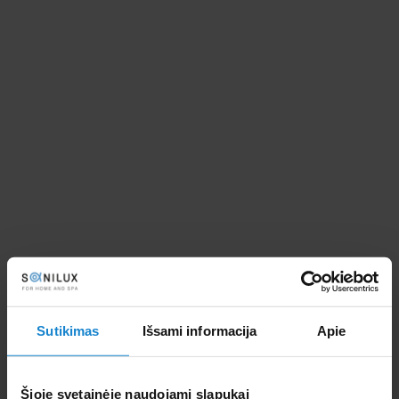
Kvarcinis smėlis ar stiklas: kas
geriau baseino filtrui?
2025-07-17
Neskaidrus vanduo baseine? Priežastis
gali būti netinkamas filtro užpildas
Baseino
Sutikimas
Išsami informacija
Apie
Kokią baseino įrangą ir vandens
Šioje svetainėje naudojami slapukai