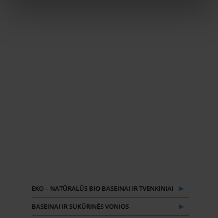
Baseino smėlio filtrai ir smėlio
keitimas – ką reikia žinoti!
2023-12-04
Dauguma baseino filtrų sistemos veikia
naudojant smėlį. Šią patikrintą
filtravimo
EKO – NATŪRALŪS BIO BASEINAI IR TVENKINIAI
BASEINAI IR SUKŪRINĖS VONIOS