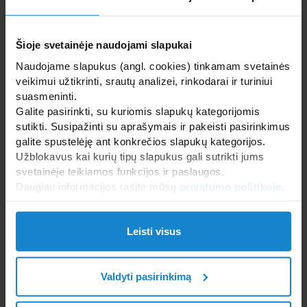
Baseinų uždangos
Baseinų vandens atrakcionai
Floating SPA baseinai
Šioje svetainėje naudojami slapukai
Formuojami SPA baseinai
Karkasiniai, surenkami, mediniai baseinai
Naudojame slapukus (angl. cookies) tinkamam svetainės
Masažiniai baseinai
veikimui užtikrinti, srautų analizei, rinkodarai ir turiniui
Nerūdijančio plieno baseinai
suasmeninti.
Baseinų šildymas
Galite pasirinkti, su kuriomis slapukų kategorijomis
SAUNOS IR GARINĖS PIRTYS
sutikti. Susipažinti su aprašymais ir pakeisti pasirinkimus
galite spustelėję ant konkrečios slapukų kategorijos.
WELLNESS IR SPA ĮRANGA
Užblokavus kai kurių tipų slapukus gali sutrikti jums
svetainėje teikiamos funkcijos ir paslaugos.
SANTECHNIKA, VONIOS ĮRANGA, BALDAI PLYTELĖS
Daugiau informacijos rasite mūsų
privatumo politikoje
.
Leisti visus
Visi
Įleidžiami SPA baseinai
Jacuzzi
OSPA
Valdyti pasirinkimą
Pastatomi SPA baseinai
Riviera Pool