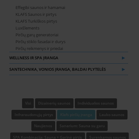
Effegibi saunos ir hamamai
KLAFS Saunos ir pirtys
KLAFS Turkiškos pirtys
LuxElements
Pirčių garų generatoriai
Pirčių stiklo fasadai ir durys
Pirčių reikmenys ir priedai
WELLNESS IR SPA ĮRANGA
SANTECHNIKA, VONIOS ĮRANGA, BALDAI PLYTELĖS
Visi
Dizainerių saunos
Individualios saunos
Infraraudonųjų pirtys
Klafs pirčių įranga
Lauko saunos
Naujienos
Sanarium: Sauna su garu
SPA Kombinacija: Sauna + Garinė pirtis
Surenkamos saunos