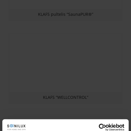
KLAFS pultelis “SaunaPUR®”
KLAFS “WELLCONTROL”