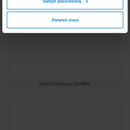
Valdyti pasirinkimą
Šviestuvas saunai KLAFS LOUNGE
Atmesti visus
KLAFS Šviestuvas OLYMPIC