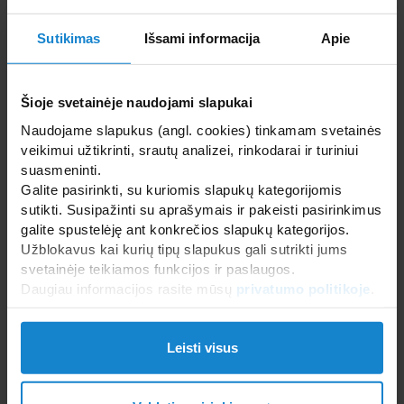
Sutikimas
Išsami informacija
Apie
Šioje svetainėje naudojami slapukai
Naudojame slapukus (angl. cookies) tinkamam svetainės
veikimui užtikrinti, srautų analizei, rinkodarai ir turiniui
KLAFS saunos šviestuvas LUMA
suasmeninti.
Galite pasirinkti, su kuriomis slapukų kategorijomis
sutikti. Susipažinti su aprašymais ir pakeisti pasirinkimus
galite spustelėję ant konkrečios slapukų kategorijos.
Užblokavus kai kurių tipų slapukus gali sutrikti jums
svetainėje teikiamos funkcijos ir paslaugos.
Daugiau informacijos rasite mūsų
privatumo politikoje
.
Leisti visus