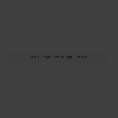
KLAFS deguonies įranga “SANO2″