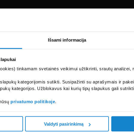
Išsami informacija
slapukai
kies) tinkamam svetainės veikimui užtikrinti, srautų analizei, rin
 slapukų kategorijomis sutikti. Susipažinti su aprašymais ir pakei
pukų kategorijos. Užblokavus kai kurių tipų slapukus gali sutrikt
 mūsų
privatumo politikoje
.
Valdyti pasirinkimą
 3