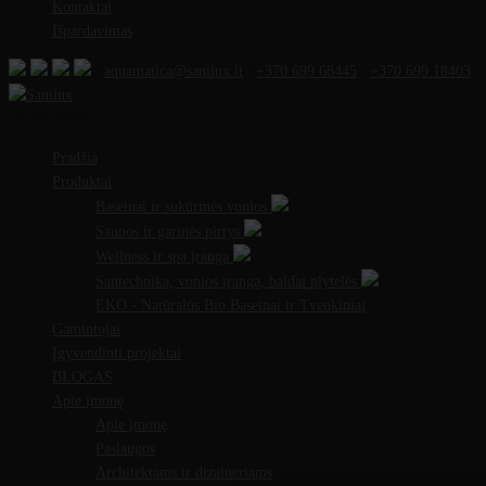
Kontaktai
Išpardavimas
aquamatica@sanilux.lt
+370 699 68445
+370 699 18403
MENU
MENU
Pradžia
Produktai
Baseinai ir sukūrinės vonios
Saunos ir garinės pirtys
Wellness ir spa įranga
Santechnika, vonios įranga, baldai plytelės
EKO - Natūralūs Bio Baseinai ir Tvenkiniai
Gamintojai
Įgyvendinti projektai
BLOGAS
Apie įmonę
Apie įmonę
Paslaugos
Architektams ir dizaineriams