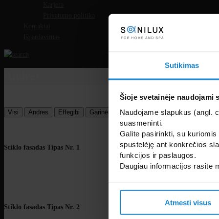
Karjera
Privatumo politika
Kontaktai
Išpardavimas
Sutikimas
Andres
Šioje svetainėje naudojami 
Naudojame slapukus (angl. coo
Visi
Andres
Effegibi
Garinės pirties durys
Stiklo fasadai
suasmeninti.
Galite pasirinkti, su kuriomis
spustelėję ant konkrečios sla
Stiklo fasadas Tipas Nr. 1
funkcijos ir paslaugos.
Daugiau informacijos rasite
Atmesti visus
Stiklo fasadas Tipas Nr. 2
Stiklo fasadas Tipas Nr.