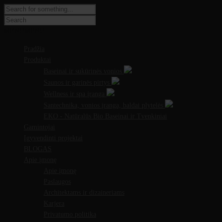
MENU
MENU
Pradžia
Produktai
Baseinai ir sukūrinės vonios
Saunos ir garinės pirtys
Wellness ir spa įranga
Santechnika, vonios įranga, baldai plytelės
EKO - Natūralūs Bio Baseinai ir Tvenkiniai
Gamintojai
Įgyvendinti projektai
BLOGAS
Apie įmonę
Apie įmonę
Paslaugos
Architektams ir dizaineriams
Karjera
Privatumo politika