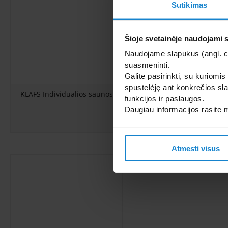
Sutikimas
Šioje svetainėje naudojami 
Naudojame slapukus (angl. coo
suasmeninti.
Galite pasirinkti, su kuriomis
spustelėję ant konkrečios sla
KLAFS Individualios saunos
Infraraudonujų spindul
funkcijos ir paslaugos.
modulis KLAFS InfraPLU
Daugiau informacijos rasite
Atmesti visus