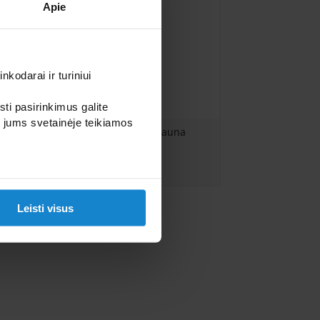
Apie
kodarai ir turiniui
sti pasirinkimus galite
i jums svetainėje teikiamos
aunos
KLAFS Aura Sauna
Leisti visus