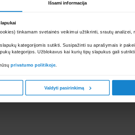
Išsami informacija
slapukai
kies) tinkamam svetainės veikimui užtikrinti, srautų analizei, rin
 slapukų kategorijomis sutikti. Susipažinti su aprašymais ir pakei
pukų kategorijos. Užblokavus kai kurių tipų slapukus gali sutrikt
ių
KLAFS Medienos apdaila
Klafs Pirties – S
S
skirta saunos vidaus ir išorės
Konstrukcija
 mūsų
privatumo politikoje
.
apdailai
Valdyti pasirinkimą