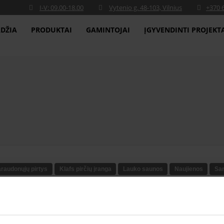
I-V: 09.00-18.00
Vytenio g. 48-103, Vilnius
+370 
DŽIA
PRODUKTAI
GAMINTOJAI
ĮGYVENDINTI PROJEKT
araudonųjų pirtys
Klafs pirčių įranga
Lauko saunos
Naujienos
San
Surenkamos saunos
Pirčių apdaila