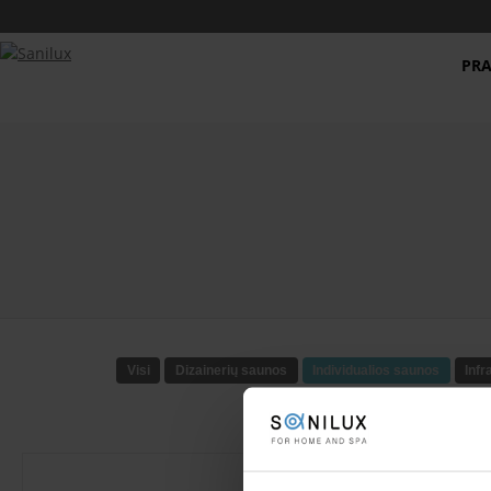
PRA
Visi
Dizainerių saunos
Individualios saunos
Infr