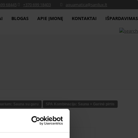
699 68445
+370 699 18403
aquamatica@sanilux.lt
AI
BLOGAS
APIE ĮMONĘ
KONTAKTAI
IŠPARDAVIMAS
arium: Sauna su garu
SPA Kombinacija: Sauna + Garinė pirtis