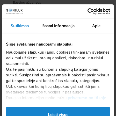
Baseinų uždangos
Baseinų vandens atrakcionai
Floating SPA baseinai
Formuojami SPA baseinai
Karkasiniai, surenkami, mediniai baseinai
Sutikimas
Išsami informacija
Apie
Masažiniai baseinai
Nerūdijančio plieno baseinai
Baseinų šildymas
Šioje svetainėje naudojami slapukai
SAUNOS IR GARINĖS PIRTYS
Naudojame slapukus (angl. cookies) tinkamam svetainės
veikimui užtikrinti, srautų analizei, rinkodarai ir turiniui
WELLNESS IR SPA ĮRANGA
suasmeninti.
Galite pasirinkti, su kuriomis slapukų kategorijomis
SANTECHNIKA, VONIOS ĮRANGA, BALDAI PLYTELĖS
sutikti. Susipažinti su aprašymais ir pakeisti pasirinkimus
galite spustelėję ant konkrečios slapukų kategorijos.
Užblokavus kai kurių tipų slapukus gali sutrikti jums
svetainėje teikiamos funkcijos ir paslaugos.
Daugiau informacijos rasite mūsų
privatumo politikoje
.
Leisti visus