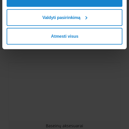
Valdyti pasirinkimą
Atmesti visus
Baseinų chemija
Baseinų aksesuarai