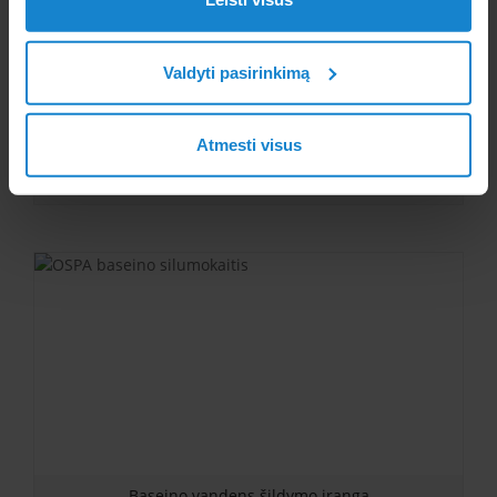
Valdyti pasirinkimą
Atmesti visus
Elecro G2 šilumokaitis
Baseino vandens šildymo įranga