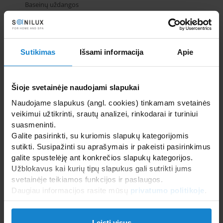
Baseinų uždangos
Baseinų vandens atrakcionai
Floating SPA baseinai
Formuojami SPA baseinai
Karkasiniai, surenkami, mediniai baseinai
Sutikimas
Išsami informacija
Apie
Masažiniai baseinai
Nerūdijančio plieno baseinai
Baseinų šildymas
Šioje svetainėje naudojami slapukai
SAUNOS IR GARINĖS PIRTYS
Naudojame slapukus (angl. cookies) tinkamam svetainės
veikimui užtikrinti, srautų analizei, rinkodarai ir turiniui
WELLNESS IR SPA ĮRANGA
suasmeninti.
SANTECHNIKA, VONIOS ĮRANGA, BALDAI PLYTELĖS
Galite pasirinkti, su kuriomis slapukų kategorijomis
sutikti. Susipažinti su aprašymais ir pakeisti pasirinkimus
galite spustelėję ant konkrečios slapukų kategorijos.
Užblokavus kai kurių tipų slapukus gali sutrikti jums
svetainėje teikiamos funkcijos ir paslaugos.
Daugiau informacijos rasite mūsų
privatumo politikoje
.
Leisti visus