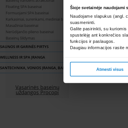
Baseinų vandens atrakcionai
Floating SPA baseinai
Šioje svetainėje naudojami 
Formuojami SPA baseinai
Naudojame slapukus (angl. coo
Karkasiniai, surenkami, mediniai baseinai
suasmeninti.
Masažiniai baseinai
Galite pasirinkti, su kuriomis
Nerūdijančio plieno baseinai
spustelėję ant konkrečios sla
Baseinų šildymas
funkcijos ir paslaugos.
SAUNOS IR GARINĖS PIRTYS
Daugiau informacijos rasite
WELLNESS IR SPA ĮRANGA
SANTECHNIKA, VONIOS ĮRANGA, BALDAI PLYTELĖS
Atmesti visus
Vasarinės baseinų
uždangos Procopi