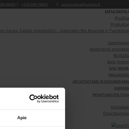
699 68445
+370 699 18403
aquamatica@sanilux.lt
MENU
MENU
Pradžia
Produktai
os įranga, baldai plytelės
EKO - Natūralūs Bio Baseinai ir Tvenkiniai
Gamintojai
Įgyvendinti projektai
BLOGAS
Apie įmonę
APIE ĮMONĘ
PASLAUGOS
ARCHITEKTAMS IR DIZAINERIAMS
KARJERA
PRIVATUMO POLITIKA
a
Žaliuzi uždengimai
Žieminės uždangos
Kontaktai
Išpardavimas
Apie