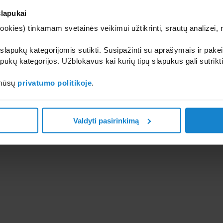
slapukai
kies) tinkamam svetainės veikimui užtikrinti, srautų analizei, rin
 slapukų kategorijomis sutikti. Susipažinti su aprašymais ir pakei
pukų kategorijos. Užblokavus kai kurių tipų slapukus gali sutrikt
 mūsų
privatumo politikoje
.
Valdyti pasirinkimą