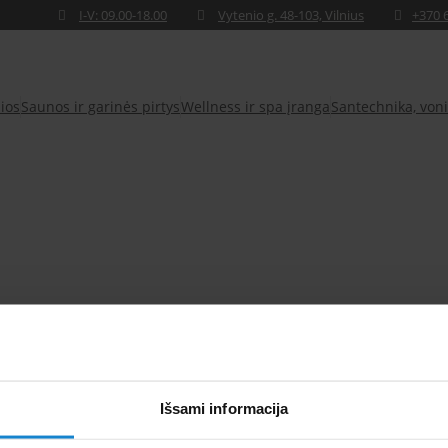
I-V: 09.00-18.00
Vytenio g. 48-103, Vilnius
+370 
ios
Saunos ir garinės pirtys
Wellness ir spa įranga
Santechnika, voni
Visi
Paviljonai, teleskopiniai uždengimai
Vasarinė uždang
Išsami informacija