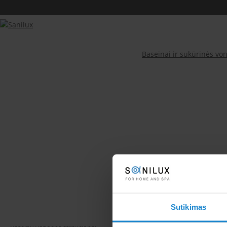
Baseinai ir sukūrinės von
EKO – NATŪRALŪS BIO BASEINAI IR TVENKINIAI
BASEINAI IR SUKŪRINĖS VONIOS
Baseinų įranga
Sutikimas
Baseinų uždangos