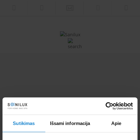
EKO – NATŪRALŪS BIO BASEINAI IR TVENKINIAI
Sutikimas
Išsami informacija
Apie
BASEINAI IR SUKŪRINĖS VONIOS
SAUNOS IR GARINĖS PIRTYS