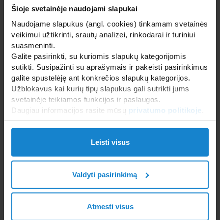
Šioje svetainėje naudojami slapukai
WELLNESS IR SPA ĮRANGA
Naudojame slapukus (angl. cookies) tinkamam svetainės
SANTECHNIKA, VONIOS ĮRANGA, BALDAI PLYTELĖS
veikimui užtikrinti, srautų analizei, rinkodarai ir turiniui
suasmeninti.
Dušo kabinos, durys ir priedai
Galite pasirinkti, su kuriomis slapukų kategorijomis
Gaminiai iš keramikos ir porceliano
sutikti. Susipažinti su aprašymais ir pakeisti pasirinkimus
Maišytuvai ir dušo komplektai
galite spustelėję ant konkrečios slapukų kategorijos.
Mozaika, marmuras, plytelės
Užblokavus kai kurių tipų slapukus gali sutrikti jums
Rankšluosčių džiovintuvai ir radiatoriai
svetainėje teikiamos funkcijos ir paslaugos.
Vonios ir dušo padėklai
Daugiau informacijos rasite mūsų
privatumo politikoje
.
Vonios kambario aksesuarai
Vonios kambario baldai
Leisti visus
Valdyti pasirinkimą
Atmesti visus