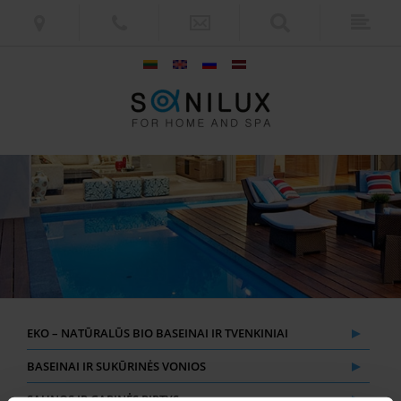
EKO – NATŪRALŪS BIO BASEINAI IR TVENKINIAI
BASEINAI IR SUKŪRINĖS VONIOS
SAUNOS IR GARINĖS PIRTYS