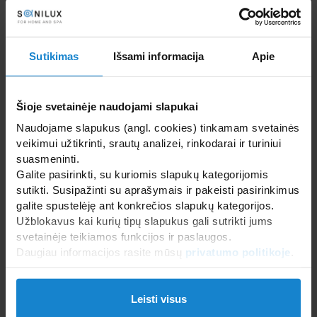
WELLNESS IR SPA ĮRANGA
SANTECHNIKA, VONIOS ĮRANGA, BALDAI PLYTELĖS
Sutikimas
Išsami informacija
Apie
Dušo kabinos, durys ir priedai
Gaminiai iš keramikos ir porceliano
Maišytuvai ir dušo komplektai
Šioje svetainėje naudojami slapukai
Mozaika, marmuras, plytelės
Naudojame slapukus (angl. cookies) tinkamam svetainės
Rankšluosčių džiovintuvai ir radiatoriai
veikimui užtikrinti, srautų analizei, rinkodarai ir turiniui
Vonios ir dušo padėklai
suasmeninti.
Vonios kambario aksesuarai
Galite pasirinkti, su kuriomis slapukų kategorijomis
Vonios kambario baldai
sutikti. Susipažinti su aprašymais ir pakeisti pasirinkimus
galite spustelėję ant konkrečios slapukų kategorijos.
Užblokavus kai kurių tipų slapukus gali sutrikti jums
svetainėje teikiamos funkcijos ir paslaugos.
Daugiau informacijos rasite mūsų
privatumo politikoje
.
Leisti visus