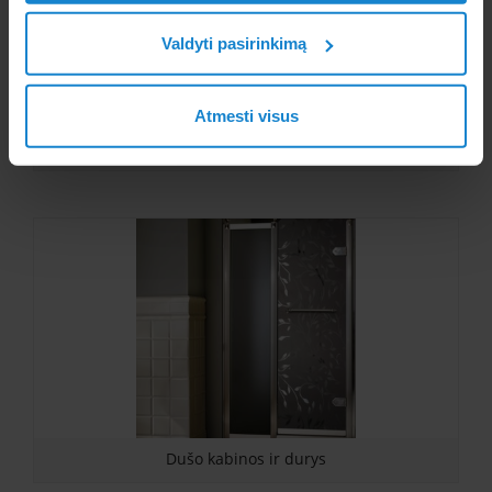
Valdyti pasirinkimą
Atmesti visus
Dušo kabinos ir durys (Copy)
Dušo kabinos ir durys