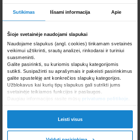
Sutikimas
Išsami informacija
Apie
Šioje svetainėje naudojami slapukai
Naudojame slapukus (angl. cookies) tinkamam svetainės
veikimui užtikrinti, srautų analizei, rinkodarai ir turiniui
suasmeninti.
Galite pasirinkti, su kuriomis slapukų kategorijomis
sutikti. Susipažinti su aprašymais ir pakeisti pasirinkimus
galite spustelėję ant konkrečios slapukų kategorijos.
Užblokavus kai kurių tipų slapukus gali sutrikti jums
svetainėje teikiamos funkcijos ir paslaugos.
Daugiau informacijos rasite mūsų
privatumo politikoje
.
Leisti visus
Valdyti pasirinkimą