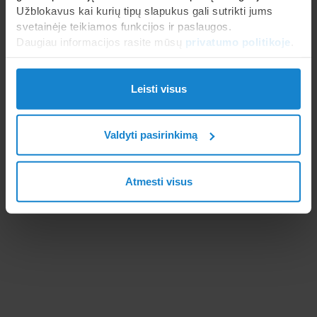
Užblokavus kai kurių tipų slapukus gali sutrikti jums
svetainėje teikiamos funkcijos ir paslaugos.
Daugiau informacijos rasite mūsų
privatumo politikoje
.
Leisti visus
Valdyti pasirinkimą
Atmesti visus