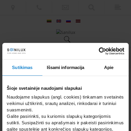
© „Sanilux" 2018 m. All rights reserved. |
Web solution
|
Public Paint
Sutikimas
Išsami informacija
Apie
Šioje svetainėje naudojami slapukai
Naudojame slapukus (angl. cookies) tinkamam svetainės
veikimui užtikrinti, srautų analizei, rinkodarai ir turiniui
suasmeninti.
Galite pasirinkti, su kuriomis slapukų kategorijomis
sutikti. Susipažinti su aprašymais ir pakeisti pasirinkimus
galite spustelėję ant konkrečios slapukų kategorijos.