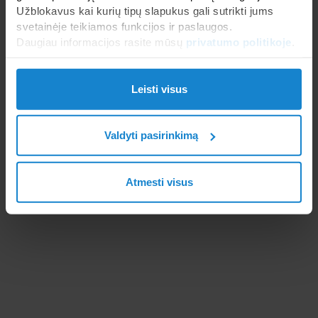
Užblokavus kai kurių tipų slapukus gali sutrikti jums
svetainėje teikiamos funkcijos ir paslaugos.
Daugiau informacijos rasite mūsų
privatumo politikoje
.
Leisti visus
Valdyti pasirinkimą
Atmesti visus