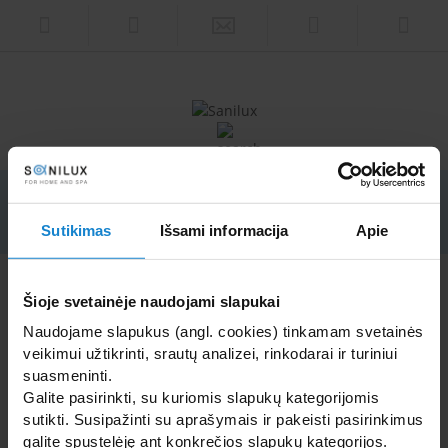
© „Sanilux" 2018 m. All rights reserved. |
Web solution
|
Public Paint
Sutikimas
Išsami informacija
Apie
Šioje svetainėje naudojami slapukai
Naudojame slapukus (angl. cookies) tinkamam svetainės
veikimui užtikrinti, srautų analizei, rinkodarai ir turiniui
suasmeninti.
Galite pasirinkti, su kuriomis slapukų kategorijomis
sutikti. Susipažinti su aprašymais ir pakeisti pasirinkimus
galite spustelėję ant konkrečios slapukų kategorijos.