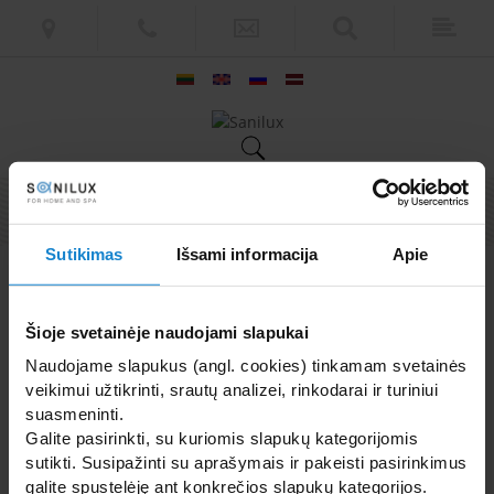
© „Sanilux" 2026 m.
Sutikimas
Išsami informacija
Apie
Šioje svetainėje naudojami slapukai
Naudojame slapukus (angl. cookies) tinkamam svetainės
veikimui užtikrinti, srautų analizei, rinkodarai ir turiniui
suasmeninti.
Galite pasirinkti, su kuriomis slapukų kategorijomis
sutikti. Susipažinti su aprašymais ir pakeisti pasirinkimus
galite spustelėję ant konkrečios slapukų kategorijos.