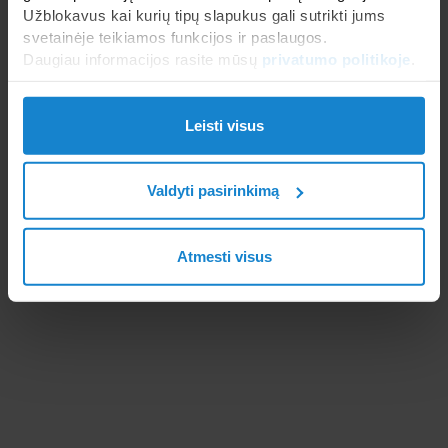
Užblokavus kai kurių tipų slapukus gali sutrikti jums
svetainėje teikiamos funkcijos ir paslaugos.
Daugiau informacijos rasite mūsų
privatumo politikoje
.
Leisti visus
Valdyti pasirinkimą
Atmesti visus