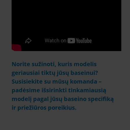
Norite sužinoti, kuris modelis
geriausiai tiktų jūsų baseinui?
Susisiekite su mūsų komanda –
padėsime išsirinkti tinkamiausią
modelį pagal jūsų baseino specifiką
ir priežiūros poreikius.