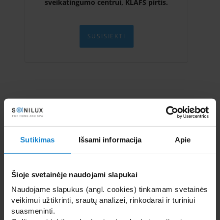
sveikatingumo centrui, KLAFS pirtis.
SUSISIEKTI
Jūsų vardas
Sutikimas
Išsami informacija
Apie
Jūsų El.paštas
Šioje svetainėje naudojami slapukai
Jūsų telefonas
Naudojame slapukus (angl. cookies) tinkamam svetainės
veikimui užtikrinti, srautų analizei, rinkodarai ir turiniui
suasmeninti.
Tema