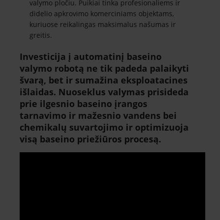
valymo pločiu. Puikiai tinka profesionaliems ir
didelio apkrovimo komerciniams objektams,
kuriuose reikalingas maksimalus našumas ir
greitis.
Investicija į automatinį baseino
valymo robotą ne tik padeda palaikyti
švarą, bet ir sumažina eksploatacines
išlaidas. Nuoseklus valymas prisideda
prie ilgesnio baseino įrangos
tarnavimo ir mažesnio vandens bei
chemikalų suvartojimo
ir optimizuoja
visą baseino priežiūros procesą.