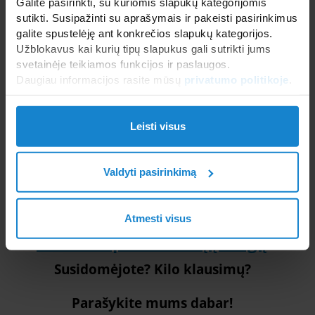
Galite pasirinkti, su kuriomis slapukų kategorijomis
sutikti. Susipažinti su aprašymais ir pakeisti pasirinkimus
galite spustelėję ant konkrečios slapukų kategorijos.
Žinutė
Užblokavus kai kurių tipų slapukus gali sutrikti jums
svetainėje teikiamos funkcijos ir paslaugos.
Daugiau informacijos rasite mūsų
privatumo politikoje
.
Leisti visus
Valdyti pasirinkimą
Atmesti visus
Plačiau apie baseinų įrangą
Susidomėjote? Kilo klausimų?
Parašykite mums dabar!