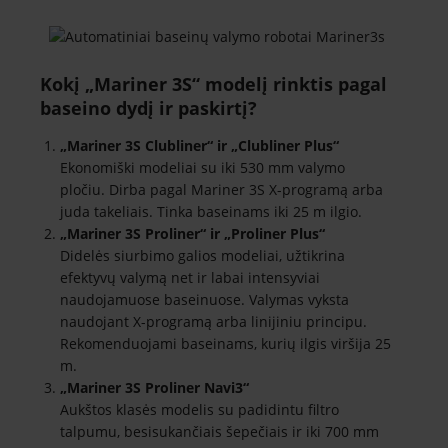
Kokį „Mariner 3S“ modelį rinktis pagal
baseino dydį ir paskirtį?
„Mariner 3S Clubliner“ ir „Clubliner Plus“
Ekonomiški modeliai su iki 530 mm valymo
pločiu. Dirba pagal Mariner 3S X-programą arba
juda takeliais. Tinka baseinams iki 25 m ilgio.
„Mariner 3S Proliner“ ir „Proliner Plus“
Didelės siurbimo galios modeliai, užtikrina
efektyvų valymą net ir labai intensyviai
naudojamuose baseinuose. Valymas vyksta
naudojant X-programą arba linijiniu principu.
Rekomenduojami baseinams, kurių ilgis viršija 25
m.
„Mariner 3S Proliner Navi3“
Aukštos klasės modelis su padidintu filtro
talpumu, besisukančiais šepečiais ir iki 700 mm