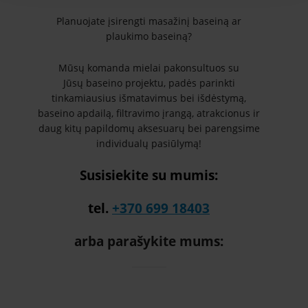
Planuojate įsirengti masažinį baseiną ar
plaukimo baseiną?
Mūsų komanda mielai pakonsultuos su
Jūsų baseino projektu, padės parinkti
tinkamiausius išmatavimus bei išdėstymą,
baseino apdailą, filtravimo įrangą, atrakcionus ir
daug kitų papildomų aksesuarų bei parengsime
individualų pasiūlymą!
Susisiekite su mumis:
tel.
+370 699 18403
arba parašykite mums: