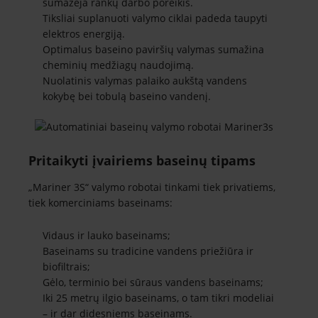
sumažėja rankų darbo poreikis.
Tiksliai suplanuoti valymo ciklai padeda taupyti
elektros energiją.
Optimalus baseino paviršių valymas sumažina
cheminių medžiagų naudojimą.
Nuolatinis valymas palaiko aukštą vandens
kokybę bei tobulą baseino vandenį.
Pritaikyti įvairiems baseinų tipams
„Mariner 3S“ valymo robotai tinkami tiek privatiems,
tiek komerciniams baseinams:
Vidaus ir lauko baseinams;
Baseinams su tradicine vandens priežiūra ir
biofiltrais;
Gėlo, terminio bei sūraus vandens baseinams;
Iki 25 metrų ilgio baseinams, o tam tikri modeliai
– ir dar didesniems baseinams.