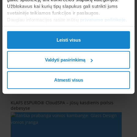
Užblokavus kai kurių tipų slapukus gali sutrikti jums
svetainėje teikiamos funkcijos ir paslaugos.
Daugiau informacijos rasite mūsų
privatumo politikoje
.
SICIS mozaikos spindi dykumos saulėje: išskirtinis
projektas Saudo Arabijoje
Leisti visus
Valdyti pasirinkimą
Atmesti visus
KLAFS ESPURO® CloudSPA – jūsų kasdienis poilsis
debesyse