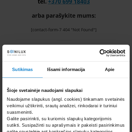
tel.
+370 699 18403
arba parašykite mums:
[contact-form-7 404 "Not Found"]
Sutikimas
Išsami informacija
Apie
Naujienos:
Šioje svetainėje naudojami slapukai
Naudojame slapukus (angl. cookies) tinkamam svetainės
veikimui užtikrinti, srautų analizei, rinkodarai ir turiniui
suasmeninti.
Galite pasirinkti, su kuriomis slapukų kategorijomis
sutikti. Susipažinti su aprašymais ir pakeisti pasirinkimus
galite spustelėję ant konkrečios slapukų kategorijos.