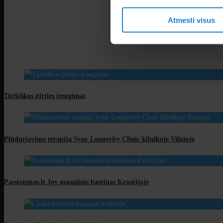
Atmesti visus
Turkiškos pirties įrengimas
Plūduriavimo terapija Sync Longevity Clinic klinikoje Vilniuje
Passionspas.lt Joy masažinis baseinas Kroatijoje