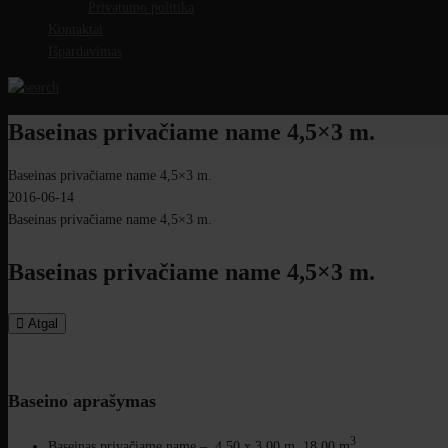
Privatumo politika
Kontaktai
Išpardavimas
Baseinas privačiame name 4,5×3 m.
Baseinas privačiame name 4,5×3 m.
2016-06-14
Baseinas privačiame name 4,5×3 m.
Baseinas privačiame name 4,5×3 m.
Atgal
Baseino aprašymas
3
Baseinas privačiame name – 4,50 х 3,00 m, 18,00 m