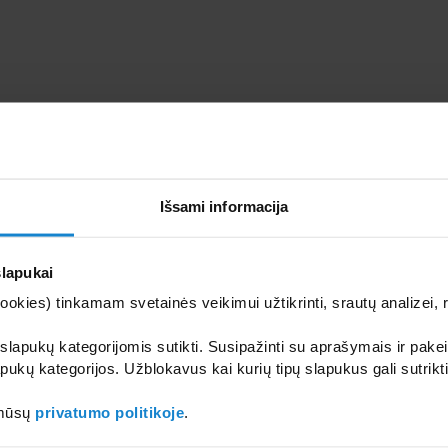
Išsami informacija
Susidomėjote? Kilo klausimų?
slapukai
Parašykite mums dabar!
kies) tinkamam svetainės veikimui užtikrinti, srautų analizei, rin
Planuojate įsirengti masažinį baseiną nuosavame būste?
 slapukų kategorijomis sutikti. Susipažinti su aprašymais ir pakei
pukų kategorijos. Užblokavus kai kurių tipų slapukus gali sutrikt
ės parinkti tinkamiausius išmatavimus bei išdėstymą, filtravimo įrangą, basein
individualų pasiūlymą!
 mūsų
privatumo politikoje
.
Susisiekite su mumis el. paštu
aquamatica@sanilux.lt