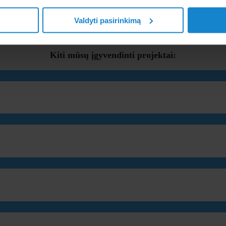
arba tel. +370 699 18403
Valdyti pasirinkimą
Kiti mūsų įgyvendinti projektai: