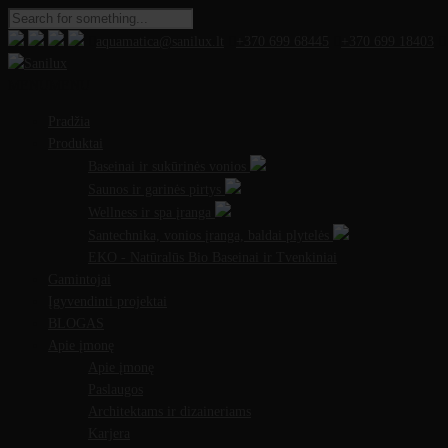
aquamatica@sanilux.lt
+370 699 68445
+370 699 18403
MENU
MENU
Pradžia
Produktai
Baseinai ir sukūrinės vonios
Saunos ir garinės pirtys
Wellness ir spa įranga
Santechnika, vonios įranga, baldai plytelės
EKO - Natūralūs Bio Baseinai ir Tvenkiniai
Gamintojai
Įgyvendinti projektai
BLOGAS
Apie įmonę
Apie įmonę
Paslaugos
Architektams ir dizaineriams
Karjera