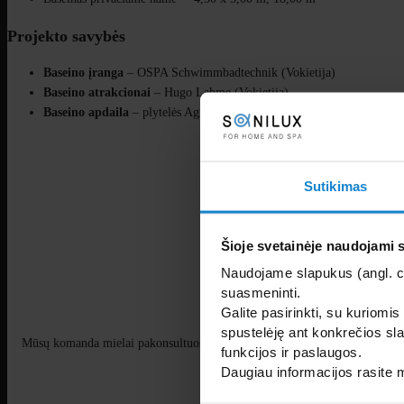
Projekto savybės
Baseino įranga
– OSPA Schwimmbadtechnik (Vokietija)
Baseino a
trakcionai
– Hugo Lahme (Vokietija)
Baseino a
pdaila
– plytelės Agrob Buchtal (Vokietija)
Sutikimas
Šioje svetainėje naudojami 
Naudojame slapukus (angl. coo
suasmeninti.
Galite pasirinkti, su kuriomis
spustelėję ant konkrečios sla
Mūsų komanda mielai pakonsultuos su Jūsų masažinio baseino projektu, pad
funkcijos ir paslaugos.
Daugiau informacijos rasite