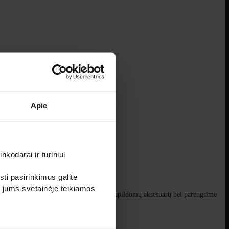
Apie
kodarai ir turiniui
sti pasirinkimus galite
i jums svetainėje teikiamos
o atrakcionus, apšvietimą ir daug kitų papildomų aksesuarų bei parengsime