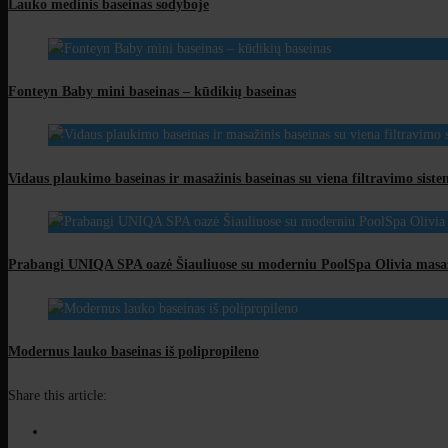
Lauko medinis baseinas sodyboje
Fonteyn Baby mini baseinas – kūdikių baseinas
Vidaus plaukimo baseinas ir masažinis baseinas su viena filtravimo sist
Prabangi UNIQA SPA oazė Šiauliuose su moderniu PoolSpa Olivia masa
Modernus lauko baseinas iš polipropileno
Share this article: