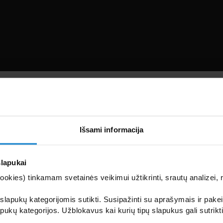
Išsami informacija
slapukai
kies) tinkamam svetainės veikimui užtikrinti, srautų analizei, rin
 slapukų kategorijomis sutikti. Susipažinti su aprašymais ir pakei
pukų kategorijos. Užblokavus kai kurių tipų slapukus gali sutrikt