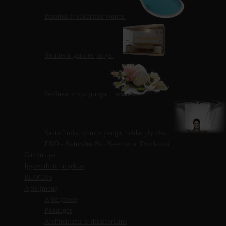
Baseinai ir sukūrinės vonios
Saunos ir garinės pirtys
Wellness ir spa įranga
Santechnika, vonios įranga, baldai plytelės
EKO - Natūralūs Bio Baseinai ir Tvenkiniai
Gamintojai
Įgyvendinti projektai
BLOGAS
Apie įmonę
Apie įmonę
Paslaugos
Architektams ir dizaineriams