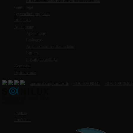
EKO - Natūralūs Bio Baseinai ir Tvenkiniai
Gamintojai
Įgyvendinti projektai
BLOGAS
Apie įmonę
Apie įmonę
Paslaugos
Architektams ir dizaineriams
Karjera
Privatumo politika
Kontaktai
Išpardavimas
aquamatica@sanilux.lt
+370 699 68445
+370 699 18403
MENU
MENU
Pradžia
Produktai