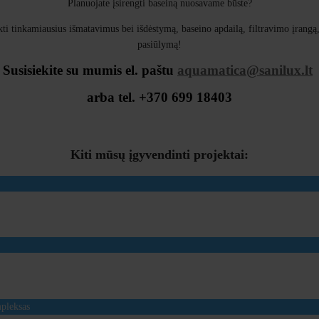
Planuojate įsirengti baseiną nuosavame būste?
i tinkamiausius išmatavimus bei išdėstymą, baseino apdailą, filtravimo įrangą
pasiūlymą!
Susisiekite su mumis el. paštu
aquamatica@sanilux.lt
arba tel. +370 699 18403
Kiti mūsų įgyvendinti projektai: