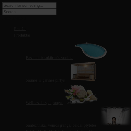
MENU
MENU
Pradžia
Produktai
Baseinai ir sukūrinės vonios
Saunos ir garinės pirtys
Wellness ir spa įranga
Santechnika, vonios įranga, baldai plytelės