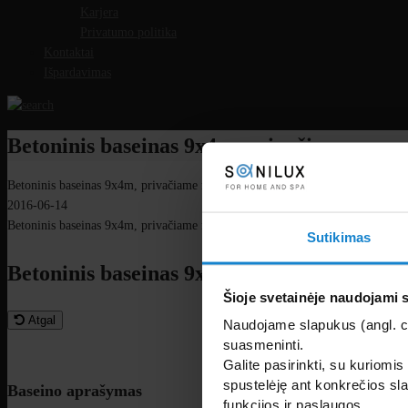
Karjera
Privatumo politika
Kontaktai
Išpardavimas
Betoninis baseinas 9x4m, privačiame name
Betoninis baseinas 9x4m, privačiame name
2016-06-14
Betoninis baseinas 9x4m, privačiame name
Sutikimas
Betoninis baseinas 9x4m, privačiame name
Šioje svetainėje naudojami 
Atgal
Naudojame slapukus (angl. coo
suasmeninti.
Galite pasirinkti, su kuriomis
spustelėję ant konkrečios sla
Baseino aprašymas
funkcijos ir paslaugos.