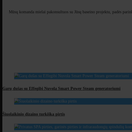
Mūsų komanda mielai pakonsultuos su Jūsų baseino projektu, padės parinkt
Garų dušas su Effegibi Nuvola Smart Power Steam generatoriumi
Šiuolaikinio dizaino turkiška pirtis