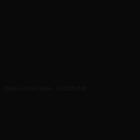
Vytenio g. 48-103, Vilnius
I-V: 09.00-18.00