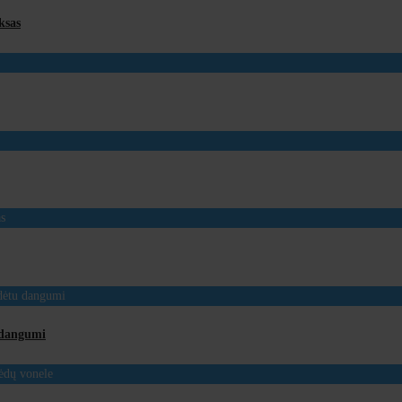
ksas
u dangumi