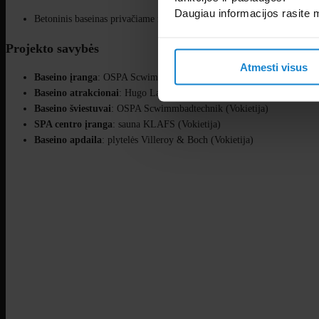
Daugiau informacijos rasite
3
Betoninis baseinas privačiame name – 9,00 х 4,00 m, 50,00 m
Projekto savybės
Atmesti visus
Baseino įranga
: OSPA Scwimmbadtechnik (Vokietija)
Baseino atrakcionai
: Hugo Lahme (Vokietija)
Baseino šviestuvai
: OSPA Scwimmbadtechnik (Vokietija)
SPA centro įranga
: sauna KLAFS (Vokietija)
Baseino apdaila
: plytelės Villeroy & Boch (Vokietija)