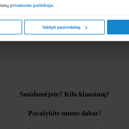
 mūsų
privatumo politikoje
.
Valdyti pasirinkimą
Susidomėjote? Kilo klausimų?
Parašykite mums dabar!