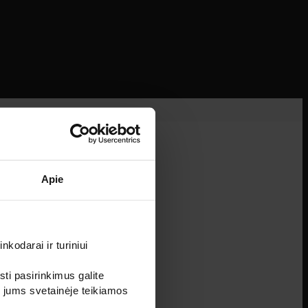
Apie
kodarai ir turiniui
sti pasirinkimus galite
i jums svetainėje teikiamos