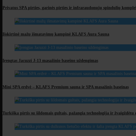
Privatus SPA pirties, garinės pirties ir infraraudonųjų spindulių komple
Išskirtinė mažų išmatavimų kampinė KLAFS Aura Sauna
Įrengtas Jacuzzi J-13 masažinio baseino uždengimas
Mini SPA erdvė – KLAFS Premium sauna ir SPA masažinis baseinas
Turkiška pirtis su šildomais gultais, pažangia technologija ir žvaigždėt