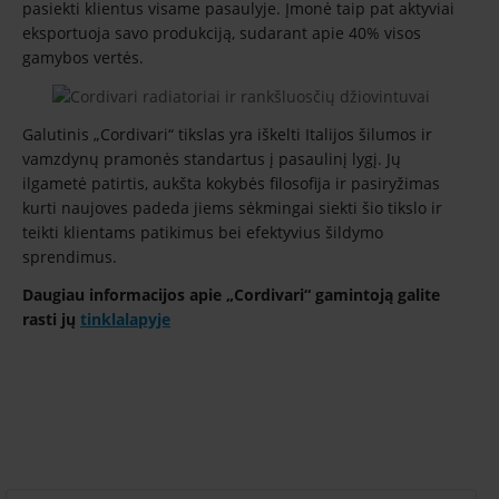
pasiekti klientus visame pasaulyje. Įmonė taip pat aktyviai
eksportuoja savo produkciją, sudarant apie 40% visos
gamybos vertės.
Galutinis „Cordivari“ tikslas yra iškelti Italijos šilumos ir
vamzdynų pramonės standartus į pasaulinį lygį. Jų
ilgametė patirtis, aukšta kokybės filosofija ir pasiryžimas
kurti naujoves padeda jiems sėkmingai siekti šio tikslo ir
teikti klientams patikimus bei efektyvius šildymo
sprendimus.
Daugiau informacijos apie „Cordivari“ gamintoją galite
rasti jų
tinklalapyje