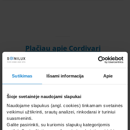
Plačiau apie Cordivari
Susidomėjote? Kilo klausimų?
Parašykite mums dabar!
Sutikimas
Išsami informacija
Apie
Planuojate įsirengti radiatorius ar šildymo įrenginius
nuosavame būste?
Šioje svetainėje naudojami slapukai
Naudojame slapukus (angl. cookies) tinkamam svetainės
Mūsų komanda mielai pakonsultuos su Jūsų projektu
ir
veikimui užtikrinti, srautų analizei, rinkodarai ir turiniui
parinks daug kitų papildomų aksesuarų
bei parengsime
suasmeninti.
individualų pasiūlymą!
Galite pasirinkti, su kuriomis slapukų kategorijomis