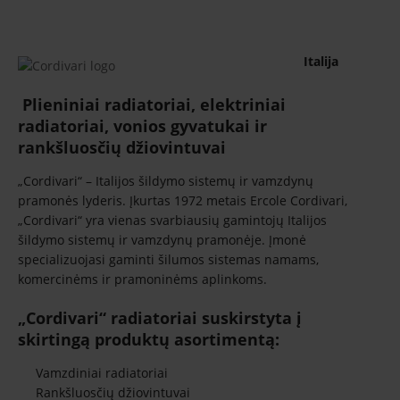
Italija
Plieniniai radiatoriai, elektriniai
radiatoriai, vonios gyvatukai ir
rankšluosčių džiovintuvai
„Cordivari“ – Italijos šildymo sistemų ir vamzdynų
pramonės lyderis. Įkurtas 1972 metais Ercole Cordivari,
„Cordivari“ yra vienas svarbiausių gamintojų Italijos
šildymo sistemų ir vamzdynų pramonėje. Įmonė
specializuojasi gaminti šilumos sistemas namams,
komercinėms ir pramoninėms aplinkoms.
„Cordivari
“ radiatoriai suskirstyta į
skirting
ą produktų asortimentą
:
Vamzdiniai radiatoriai
Rankšluosčių džiovintuvai