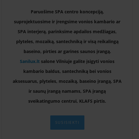
Paruošime SPA centro koncepciją,
suprojektuosime ir įrengsime vonios kambario ar
SPA interjerą, parinksime apdailos medžiagas,
plyteles, mozaiką, santechniką ir visą reikalingą
baseino, pirties ar garines saunos įrangą.
Sanilux.lt
salone Vilniuje galite įsigyti vonios
kambario baldus, santechniką bei vonios
aksesuarus, plyteles, mozaiką, baseino įrangą, SPA
ir saunų įrangą namams, SPA įrangą
sveikatingumo centrui, KLAFS pirtis.
SUSISIEKTI