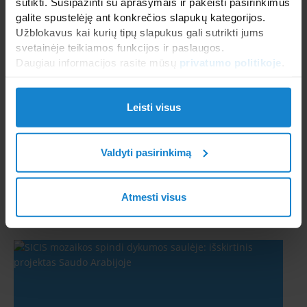
sutikti. Susipažinti su aprašymais ir pakeisti pasirinkimus
Susisiekite su mumis:
galite spustelėję ant konkrečios slapukų kategorijos.
Užblokavus kai kurių tipų slapukus gali sutrikti jums
tel.
+370 699 18403
svetainėje teikiamos funkcijos ir paslaugos.
Daugiau informacijos rasite mūsų
privatumo politikoje
.
arba parašykite mums:
[contact-form-7 404 "Not Found"]
Leisti visus
Valdyti pasirinkimą
Atmesti visus
Naujienos: