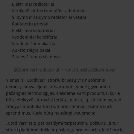
Elektriniai radiatoriai
Vertikalūs ir horizontalūs radiatoriai
Šildymo ir šaldymo radiatoriai vasarai
Radiatorių priedai
Elektriniai kaloriferiai
Vandeniniai kaloriferiai
Vandens šilumokaičiai
Aukšto slėgio bakai
Saulės šilumos sistemos
Vienas iš „Cordivari“ stiprių bruožų yra nuolatinis
dėmesys inovacijoms ir tvarumui. Įmonė įgyvendina
pažangias technologijas, siekdama kurti produktus, kurie
būtų efektyvūs ir mažai terštų aplinką. Jų įsitikinimas, kad
žmogus ir aplinka turi būti prioritetiniai, skatina kurti
sprendimus, kurie būtų naudingi visuomenei.
„Cordivari“ taip pat pasižymi tarptautiniu požiūriu. Ji turi
stiprų platinimo tinklą ir paslaugų organizaciją, leidžiančią