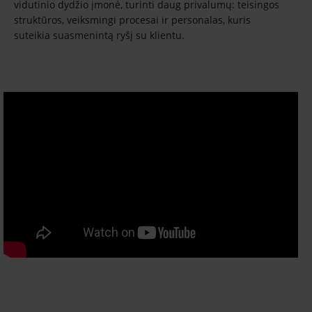
vidutinio dydžio įmonė, turinti daug privalumų: teisingos
struktūros, veiksmingi procesai ir personalas, kuris
suteikia suasmenintą ryšį su klientu.