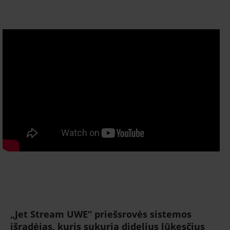
„Jet Stream UWE“ priešsrovės sistemos
išradėjas, kuris sukuria didelius lūkesčius