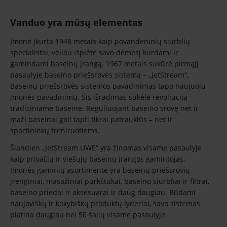
Vanduo yra mūsų elementas
Įmonė įkurta 1948 metais kaip povandeninių siurblių
specialistai, vėliau išplėtė savo dėmesį kurdami ir
gamindami baseinų įrangą. 1967 metais sukūrė pirmąjį
pasaulyje baseino priešsrovės sistemą – „JetStream“.
Baseinų priešsrovės sistemos pavadinimas tapo naujuoju
įmonės pavadinimu. Šis išradimas sukėlė revoliuciją
tradiciniame baseine. Reguliuojant baseino srovę net ir
maži baseinai gali tapti tikrai patrauklūs – net ir
sportininkų treniruotiems.
Šiandien „JetStream UWE“ yra žinomas visame pasaulyje
kaip privačių ir viešųjų baseinų įrangos gamintojas.
Įmonės gaminių asortimente yra baseinų priešsrovių
įrenginiai, masažiniai purkštukai, baseino siurbliai ir filtrai,
baseino priedai ir aksesuarai ir daug daugiau. Būdami
naujoviškų ir kokybiškų produktų lyderiai, savo sistemas
platina daugiau nei 50 šalių visame pasaulyje.