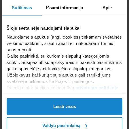
Sutikimas
Išsami informacija
Apie
Šioje svetainėje naudojami slapukai
Naudojame slapukus (angl. cookies) tinkamam svetainės
veikimui užtikrinti, srautų analizei, rinkodarai ir turiniui
suasmeninti.
Galite pasirinkti, su kuriomis slapukų kategorijomis
sutikti. Susipažinti su aprašymais ir pakeisti pasirinkimus
galite spustelėję ant konkrečios slapukų kategorijos.
Užblokavus kai kurių tipų slapukus gali sutrikti jums
svetainėje teikiamos funkcijos ir paslaugos.
Daugiau informacijos rasite mūsų
privatumo politikoje
.
Leisti visus
Valdyti pasirinkimą