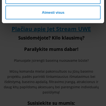
Atmesti visus
Plačiau apie Jet Stream UWE
Susidomėjote? Kilo klausimų?
Parašykite mums dabar!
Planuojate įsirengti baseiną nuosavame būste?
Mūsų komanda mielai pakonsultuos su Jūsų baseino
projektu, padės parinkti tinkamiausius išmatavimus bei
išdėstymą, baseino apdailą, filtravimo įrangą, atrakcionus ir
daug kitų papildomų aksesuarų bei parengsime individualų
pasiūlymą!
Susisiekite su mumis: