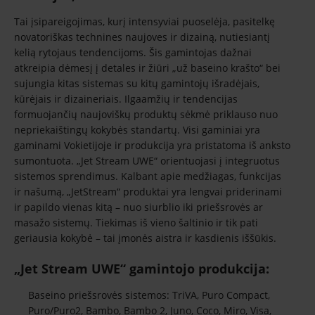
Tai įsipareigojimas, kurį intensyviai puoselėja, pasitelkę
novatoriškas technines naujoves ir dizainą, nutiesiantį
kelią rytojaus tendencijoms. Šis gamintojas dažnai
atkreipia dėmesį į detales ir žiūri „už baseino krašto“ bei
sujungia kitas sistemas su kitų gamintojų išradėjais,
kūrėjais ir dizaineriais. Ilgaamžių ir tendencijas
formuojančių naujoviškų produktų sėkmė priklauso nuo
nepriekaištingų kokybės standartų. Visi gaminiai yra
gaminami Vokietijoje ir produkcija yra pristatoma iš anksto
sumontuota. „Jet Stream UWE“ orientuojasi į integruotus
sistemos sprendimus. Kalbant apie medžiagas, funkcijas
ir našumą, „JetStream“ produktai yra lengvai priderinami
ir papildo vienas kitą – nuo ​​siurblio iki priešsrovės ar
masažo sistemų. Tiekimas iš vieno šaltinio ir tik pati
geriausia kokybė – tai įmonės aistra ir kasdienis iššūkis.
„Jet Stream UWE“ gamintojo produkcija:
Baseino priešsrovės sistemos: TriVA, Puro Compact,
Puro/Puro2, Bambo, Bambo 2, Juno, Coco, Miro, Visa,