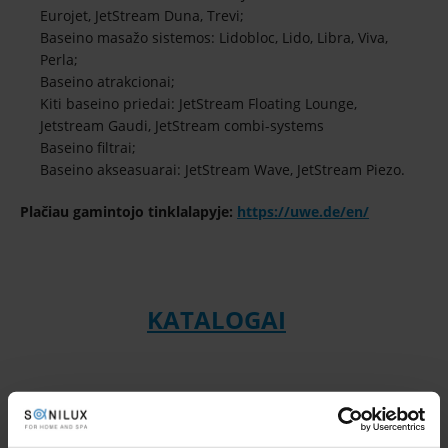
Eurojet, JetStream Duna, Trevi;
Baseino masažo sistemos: Lidobloc, Lido, Libra, Viva,
Perla;
Baseino atrakcionai;
Kiti baseino priedai: JetStream Floating Lounge,
Jetstream Gaudi, JetStream combi-systems
Baseino filtrai;
Baseino akseasuarai: JetStream Wave, JetStream Piezo.
Plačiau gamintojo tinklalapyje:
https://uwe.de/en/
KATALOGAI