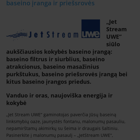
baseino įranga ir priešsrovės
„Jet
Stream
UWE“
siūlo
aukščiausios kokybės baseino įrangą:
baseino filtrus ir siurblius, baseino
atrakcionus, baseino masažinius
purkštukus, baseino priešsrovės įrangą bei
kitus baseino įrangos priedus.
Vanduo ir oras, naujoviška energija ir
kokybė
„Jet Stream UWE“ gaminotojas paverčia Jūsų baseiną
linksmybių oaze, jaunystės fontanu, malonumų pasauliu,
nepamirštamų akimirkų su šeima ir draugais šaltiniu.
Pasinerkite į malonumų pasaulį – „JetStream UWE“,