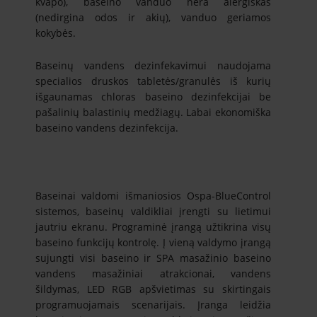
kvapo), baseino vanduo nėra alergiškas
(nedirgina odos ir akių), vanduo geriamos
kokybės.
Baseinų vandens dezinfekavimui naudojama
specialios druskos tabletės/granulės iš kurių
išgaunamas chloras baseino dezinfekcijai be
pašalinių balastinių medžiagų. Labai ekonomiška
baseino vandens dezinfekcija.
Baseinai valdomi išmaniosios Ospa-BlueControl
sistemos, baseinų valdikliai įrengti su lietimui
jautriu ekranu. Programinė įrangą užtikrina visų
baseino funkcijų kontrolę. Į vieną valdymo įrangą
sujungti visi baseino ir SPA masažinio baseino
vandens masažiniai atrakcionai, vandens
šildymas, LED RGB apšvietimas su skirtingais
programuojamais scenarijais. Įranga leidžia