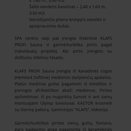
х 1,60 m., 3,50 m3;
Šalto vandens baseinas – 2,40 x 1,60 m,
3,50 m3.
Nerūdijančio plieno kneipp’o vonelės ir
apsiprausimo dušas.
SPA centre, taip pat įrengta išskirtinė KLAFS
PROFI Sauna ir garinė/turkiška pirtis pagal
individualų projektą. Abi pirtis įrengtos su
didžiuliu stikliniu fasadu.
KLAFS PROFI Sauna įrengta iš kanadinės cūgos
(Hemlock Softline) medienos dailylenčių apdailos.
Platūs mediniai gultai pagaminti iš minkštos ir
poringos afrikietiškos abači medienos. Pirties
apšvietimas: iš po nugarėlių Sunset ir ant sienų
montuojami Olymp šviestuvai. KASTOR krosnelė
su išorinę pakūrą. Gamintojas “KLAFS”, Vokietija.
Garinės/turkiškos pirties sienų, gultų, fontano,
garo padavimo anga pagaminta iš keramikinės