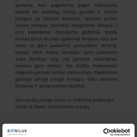
apdailos, kurį pagamintą pagal individualų
poreikį bei projektą. Gultai, grindys ir sienos
įrengtos su šildymo kabeliais. Garinės pirties
lubose įrengtas spalvotas žvaigždėtas dangus. Į
pirtį papildomai dozuojama gydomoji skysta
druska (jūros druskos gydomoji terapija), taip pat
kartu su garo padavimu paduodami skirtingi
kvapai, skirti kvapų terapijai. Garo padavimo
anga išpildyta taip, jog garinėje sukūriamas
tankaus garo efektas, kas leidžia maksimaliai
mėgautis garinės pirties malonumais. Papildomai
garinėje pirtyje įrengti Kneipp’o šalto vandens
fontanas ir apsiprausimo dušeliai.
Šalia pirčių įrengti dušai su išskirtinę prabangia
Devon & Devon santechnikos įrangą.