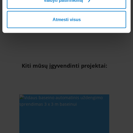
arba tel. +370 699 18403
Atmesti visus
Kiti mūsų įgyvendinti projektai: