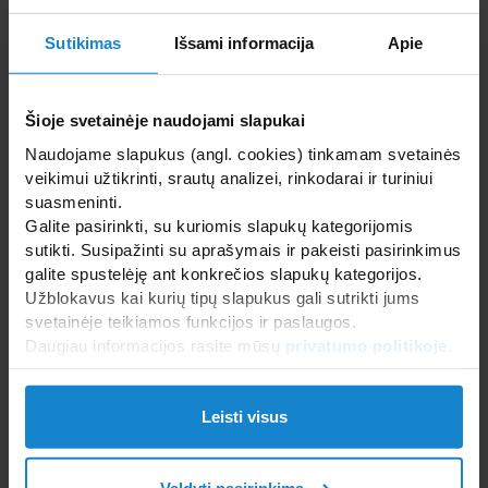
Sutikimas
Išsami informacija
Apie
Susidomėjote? Kilo
klausimų?
Šioje svetainėje naudojami slapukai
Naudojame slapukus (angl. cookies) tinkamam svetainės
Parašykite mums dabar!
veikimui užtikrinti, srautų analizei, rinkodarai ir turiniui
suasmeninti.
Planuojate įsirengti SPA centrą su nerūdijančio
Galite pasirinkti, su kuriomis slapukų kategorijomis
plieno baseinu nuosavame būste?
sutikti. Susipažinti su aprašymais ir pakeisti pasirinkimus
galite spustelėję ant konkrečios slapukų kategorijos.
Mūsų komanda mielai pakonsultuos su
Užblokavus kai kurių tipų slapukus gali sutrikti jums
Jūsų SPA projektu, padės parinkti tinkamiausius
svetainėje teikiamos funkcijos ir paslaugos.
išmatavimus bei išdėstymą, apdailą,
Daugiau informacijos rasite mūsų
privatumo politikoje
.
įrangą, atrakcionus ir daug kitų papildomų
aksesuarų bei parengsime individualų
pasiūlymą!
Leisti visus
Susisiekite su mumis el. paštu
aquamatica@sanilux.lt
Valdyti pasirinkimą