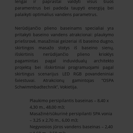
lengai ir paprastai valdyti visus šiuos
paramentrus bei padeda taupyti energiją bei
palaikyti optimalius vandens parametrus.
Nerūdijančio plieno baseinams specialiai yra
pritakyti baseino vandens atrakcionai: plaukymo
priešsrovė, masažiniai geizeriai iš baseino dugno,
skirtingos masažo stotys iš baseino sienų,
išskirtinis nerūdijančio plieno krioklys
pagamintas pagal induvidualų architekto
projektą bei išskirtiniai programuojami pagal
skirtingus scenarijus LED RGB povandeniniai
šviestuvai. Atrakcionų gamintojas “OSPA
Schwimmbadtechnik”, Vokietija.
Plaukimo persipilantis baseinas – 8,40 х
4,30 m., 48,00 m3;
Masažinė/sūkurinė persipilanti SPA vonia
– 3,25 х 2,70 m., 6,00 m3;
Negyvosios jūros vandens baseinas – 2,40