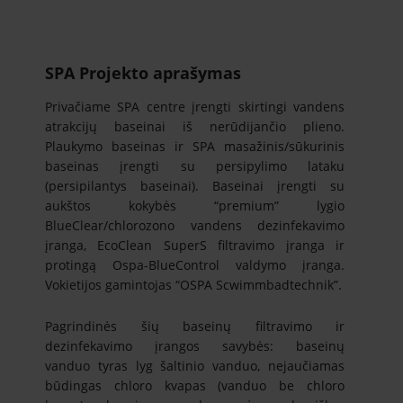
SPA Projekto aprašymas
Privačiame SPA centre įrengti skirtingi vandens
atrakcijų baseinai iš nerūdijančio plieno.
Plaukymo baseinas ir SPA masažinis/sūkurinis
baseinas įrengti su persipylimo lataku
(persipilantys baseinai). Baseinai įrengti su
aukštos kokybės “premium” lygio
BlueClear/chlorozono vandens dezinfekavimo
įranga, EcoClean SuperS filtravimo įranga ir
protingą Ospa-BlueControl valdymo įranga.
Vokietijos gamintojas “OSPA Scwimmbadtechnik”.
Pagrindinės šių baseinų filtravimo ir
dezinfekavimo įrangos savybės: baseinų
vanduo tyras lyg šaltinio vanduo, nejaučiamas
būdingas chloro kvapas (vanduo be chloro