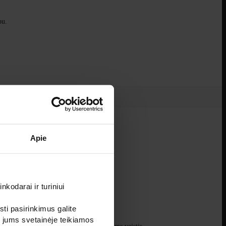
rpu.
Apie
pu.
kodarai ir turiniui
sti pasirinkimus galite
i jums svetainėje teikiamos