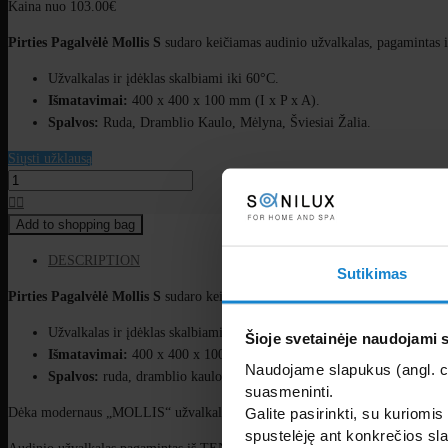
Kaina nuo
103.00
€
Pirties Pagalvėlė Mollis S
sudaro keičiamas audinio užvalkalas, pagamintas 
Užvalkalas ir įdėklas skalbiami iki 60°C.
Išmatavimai:
400 x 400 x 100 mm (I x P x A).
Spalvos:
Ruda, Dramblio Kaulo, Mėlyna, Šviesiai Žalia.
Siųsti užklausą
Add to shopping bag
DESCRIPTION
Sutikimas
Pirties Pagalvėlė Mollis S
sudaro keičiamas audinio užvalkalas, pagamintas i
Užvalkalas ir įdėklas skalbiami iki 60°C.
Šioje svetainėje naudojami 
Išmatavimai:
400 x 400 x 100 mm (I x P x A).
Naudojame slapukus (angl. coo
Spalvos:
ruda, dramblio kaulo (balta), mėlyna, šviesiai žalia.
suasmeninti.
Galite pasirinkti, su kuriomis
Dėka modernaus „MOLLIS“ užvalkalo ir aukštos kokybės medžiagų, pirtis tamp
spustelėję ant konkrečios sla