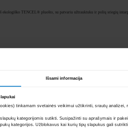
iš ekologiško TENCEL® pluošto, su patvariu užtrauktuku ir polių sriegių inta
Išsami informacija
š ekologiško TENCEL® pluošto, su patvariu užtrauktuku ir polių sriegių intar
slapukai
kies) tinkamam svetainės veikimui užtikrinti, srautų analizei, rin
 slapukų kategorijomis sutikti. Susipažinti su aprašymais ir pakei
a dar patogesnė nei bet kada, tuo pačiu sukuriant jaukią atmosferą.
pukų kategorijos. Užblokavus kai kurių tipų slapukus gali sutrikt