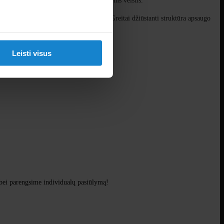
suteikia dirvos mikrobams ir bakterijoms veistis.
o ritinėlis-pagalvėlė nesijaučia karštas. Greitai džiūstanti struktūra apsaugo
Leisti visus
 bei parengsime individualų pasiūlymą!