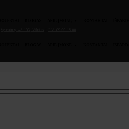
ROJEKTAI
BLOGAS
APIE ĮMONĘ
KONTAKTAI
IŠPARD
Vytenio g. 48-103, Vilnius
I-V: 09.00-18.00
ROJEKTAI
BLOGAS
APIE ĮMONĘ
KONTAKTAI
IŠPARD