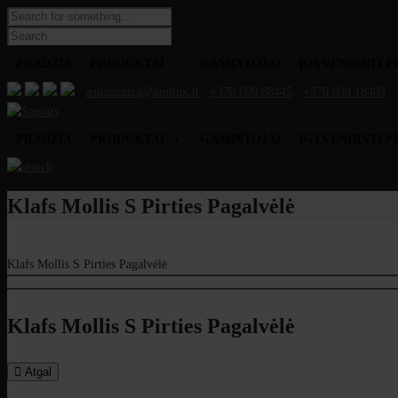
PRADŽIA
PRODUKTAI
GAMINTOJAI
ĮGYVENDINTI P
aquamatica@sanilux.lt
+370 699 68445
+370 699 18403
PRADŽIA
PRODUKTAI
GAMINTOJAI
ĮGYVENDINTI P
Klafs Mollis S Pirties Pagalvėlė
Klafs Mollis S Pirties Pagalvėlė
Klafs Mollis S Pirties Pagalvėlė
Atgal