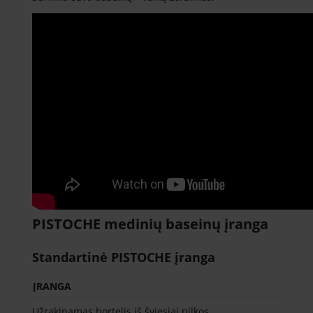
PISTOCHE medinių baseinų įranga
Standartinė PISTOCHE įranga
ĮRANGA
Užrakinamas bortelis iš šviesiai pilkos