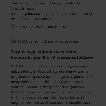
idealus dydis vaikams ir tam, kad vanduo būtų
švarus ir vėsus.
Baseiną galima pastatyti bet kur, net mažame sode,
nes jo matmenys taupo vietą.
Tarpusavyje sujungtos medinės
konstrukcijos III ir IV klasės autoklave
PISTOCHE medinis baseinas vaikams gaminamas
mūsų tiekėjo, įsikūrusio Bretanėje, gamyklose. Jie
projektuoja ir gamina baseinus jau daugiau kaip 40
metų, todėl galite pasikliauti jų patikimumu ir
patirtimi. Garantuojama prancūziška gamyba!
Puikiai tinka mažiems vaikams, dėl savo patvarumo ir
tvirtumo yra puikus pasirinkimas, kuriuo galės
mėgautis visa šeima. Pristatomas sukomplektuotas ir