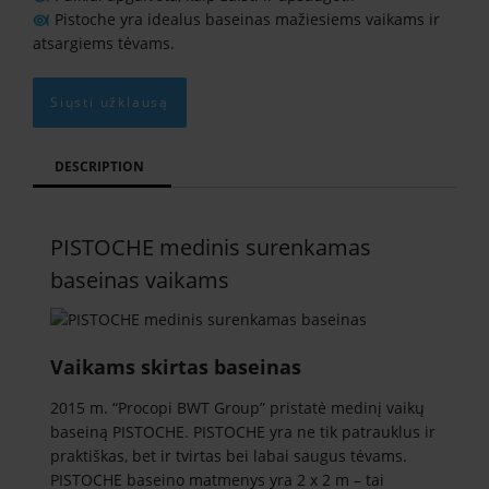
Pistoche yra idealus baseinas mažiesiems vaikams ir
atsargiems tėvams.
Siųsti užklausą
DESCRIPTION
PISTOCHE medinis surenkamas
baseinas vaikams
Vaikams skirtas baseinas
2015 m. “Procopi BWT Group” pristatė medinį vaikų
baseiną PISTOCHE. PISTOCHE yra ne tik patrauklus ir
praktiškas, bet ir tvirtas bei labai saugus tėvams.
PISTOCHE baseino matmenys yra 2 x 2 m – tai