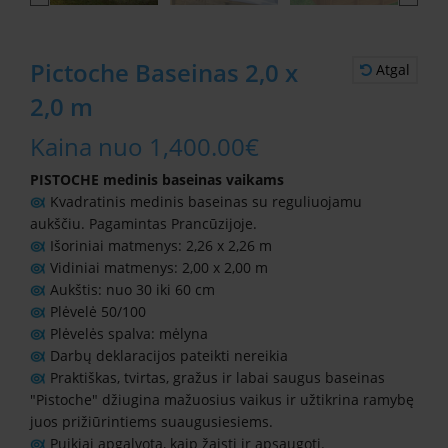
Pictoche Baseinas 2,0 x
Atgal
2,0 m
Kaina nuo
1,400.00
€
PISTOCHE medinis baseinas vaikams
Kvadratinis medinis baseinas su reguliuojamu
aukščiu. Pagamintas Prancūzijoje.
Išoriniai matmenys: 2,26 x 2,26 m
Vidiniai matmenys: 2,00 x 2,00 m
Aukštis: nuo 30 iki 60 cm
Plėvelė 50/100
Plėvelės spalva: mėlyna
Darbų deklaracijos pateikti nereikia
Praktiškas, tvirtas, gražus ir labai saugus baseinas
"Pistoche" džiugina mažuosius vaikus ir užtikrina ramybę
juos prižiūrintiems suaugusiesiems.
Puikiai apgalvota, kaip žaisti ir apsaugoti.