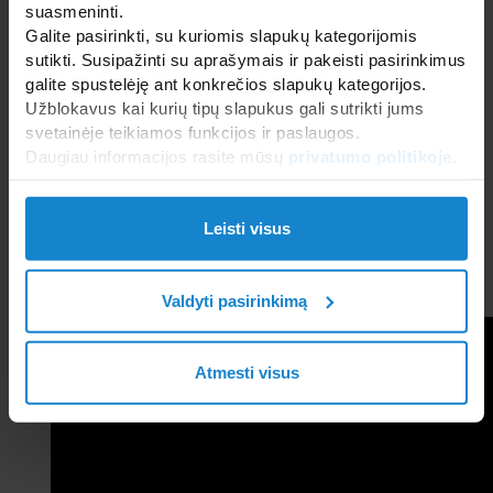
suasmeninti.
baseiną ir neleidžia į jį patekti pasibaigus
Galite pasirinkti, su kuriomis slapukų kategorijomis
maudynėms. O kadangi atsargumo nebūna per
sutikti. Susipažinti su aprašymais ir pakeisti pasirinkimus
daug, šis dangtis gali atlaikyti bet kurio ant jo
galite spustelėję ant konkrečios slapukų kategorijos.
užlipusio nuotykių ieškotojo svorį**.
Užblokavus kai kurių tipų slapukus gali sutrikti jums
Jis apsaugo baseiną nuo garavimo ir naktinio
svetainėje teikiamos funkcijos ir paslaugos.
atvėsimo, taip pat nuo žiedadulkių, dulkių ir lapų.
Daugiau informacijos rasite mūsų
privatumo politikoje
.
Vanduo išlieka nepaliestas, švarus ir visada
paruoštas vaikams maudytis. Išskirtinis “Pistoche”
produktas!
Leisti visus
** Ne daugiau kaip 20 kg.
Valdyti pasirinkimą
Atmesti visus