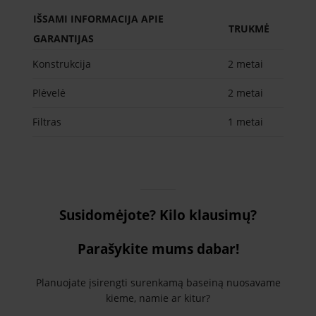
IŠSAMI INFORMACIJA APIE
TRUKMĖ
GARANTIJAS
Konstrukcija
2 metai
Plėvelė
2 metai
Filtras
1 metai
Susidomėjote? Kilo klausimų?
Parašykite mums dabar!
Planuojate įsirengti surenkamą baseiną nuosavame
kieme, namie ar kitur?