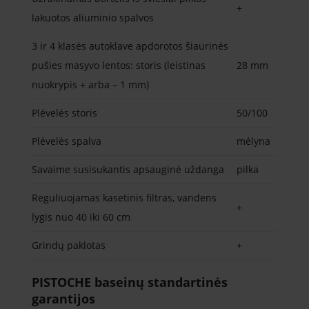
+
lakuotos aliuminio spalvos
3 ir 4 klasės autoklave apdorotos šiaurinės
pušies masyvo lentos: storis (leistinas
28 mm
nuokrypis + arba – 1 mm)
Plėvelės storis
50/100
Plėvelės spalva
mėlyna
Savaime susisukantis apsauginė uždanga
pilka
Reguliuojamas kasetinis filtras, vandens
+
lygis nuo 40 iki 60 cm
Grindų paklotas
+
PISTOCHE baseinų standartinės
garantijos