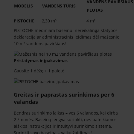
VANDENS PAVIRŠIAUS
MODELIS
VANDENS TŪRIS
PLOTAS
PISTOCHE
2,30 m³
4 m²
PISTOCHE mediniam baseinui nereikalinga statybos
deklaracija ar administracinis leidimas dėl mažesnio
10 m² vandens paviršiaus!
Pristatymas ir įpakavimas
Gausite 1 dėžę + 1 paletė
Greitas ir paprastas surinkimas per 6
valandas
Bendras surinkimo laikas – vos 6 valandos, kai dirba
2 žmonės. Baseiną lengva surinkti, nes pateikiamos
aiškios instrukcijos ir intuityvi surinkimo sistema.
Surinkti savo baseiną – vaikų žaidimas!