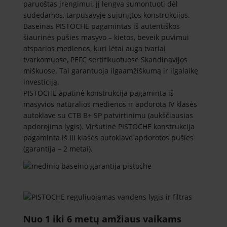
paruoštas įrengimui, jį lengva sumontuoti dėl
sudedamos, tarpusavyje sujungtos konstrukcijos.
Baseinas PISTOCHE pagamintas iš autentiškos
šiaurinės pušies masyvo – kietos, beveik puvimui
atsparios medienos, kuri lėtai auga tvariai
tvarkomuose, PEFC sertifikuotuose Skandinavijos
miškuose. Tai garantuoja ilgaamžiškumą ir ilgalaikę
investiciją.
PISTOCHE apatinė konstrukcija pagaminta iš
masyvios natūralios medienos ir apdorota IV klasės
autoklave su CTB B+ SP patvirtinimu (aukščiausias
apdorojimo lygis). Viršutinė PISTOCHE konstrukcija
pagaminta iš III klasės autoklave apdorotos pušies
(garantija – 2 metai).
Nuo 1 iki 6 metų amžiaus vaikams