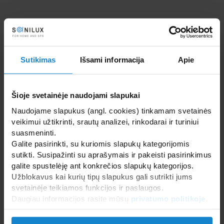
Sutikimas
Išsami informacija
Apie
Šioje svetainėje naudojami slapukai
Naudojame slapukus (angl. cookies) tinkamam svetainės
WDT Kvapų terapija
veikimui užtikrinti, srautų analizei, rinkodarai ir turiniui
Atgal
suasmeninti.
saunoms – pirtims
Galite pasirinkti, su kuriomis slapukų kategorijomis
SAUNA-PLUS
sutikti. Susipažinti su aprašymais ir pakeisti pasirinkimus
galite spustelėję ant konkrečios slapukų kategorijos.
Užblokavus kai kurių tipų slapukus gali sutrikti jums
svetainėje teikiamos funkcijos ir paslaugos.
Daugiau informacijos rasite mūsų
privatumo politikoje
.
DESCRIPTION