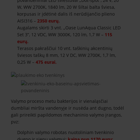
povandeniniai LED šviestuvai „Dot-spot“, 24 V, 20
W, WW 2700K, 1840 lm, 20 W šiltai balta šviesa,
korpusas ir įdėtinė dalis iš nerūdijančio plieno
AISI316 –
2350 eurų.
Augalams skirti 3 vnt. „Oase LunAqua Classic LED
Set 3“, 12 VDC, WW 3000K, 120 lm, 1,7 W –
115
eurų.
Terasos pakraščiui 10 vnt. taškinių akcentinių
šviesos taškų 8 mm, 12 V DC, WW 2700K, 1,7 lm,
0,25 W –
475 eurai.
Valymo proceso metu bakterijos ir vienaląsčiai
dumbliai miršta vandenyje ir nusėda ant dugno, todėl
gali prireikti papildomos mechaninio valymo įrangos,
pvz:
Dolphin valymo robotas nuotoliniam tvenkinio
dugno ir sienų valymui:
kaina nuo 1170 eurų;