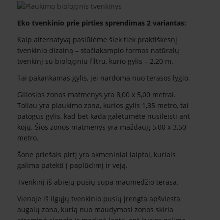
Eko tvenkinio prie pirties sprendimas 2 variantas:
Kaip alternatyvą pasiūlėme šiek tiek praktiškesnį
tvenkinio dizainą – stačiakampio formos natūralų
tvenkinį su biologiniu filtru, kurio gylis – 2,20 m.
Tai pakankamas gylis, jei nardoma nuo terasos lygio.
Giliosios zonos matmenys yra 8,00 x 5,00 metrai.
Toliau yra plaukimo zona, kurios gylis 1,35 metro, tai
patogus gylis, kad bet kada galėtumėte nusileisti ant
kojų. Šios zonos matmenys yra maždaug 5,00 x 3,50
metro.
Šone priešais pirtį yra akmeniniai laiptai, kuriais
galima patekti į paplūdimį ir veją.
Tvenkinį iš abiejų pusių supa maumedžio terasa.
Vienoje iš ilgųjų tvenkinio pusių įrengta apšviesta
augalų zona, kurią nuo maudymosi zonos skiria