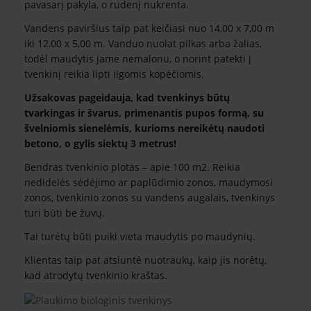
pavasarį pakyla, o rudenį nukrenta.
Vandens paviršius taip pat keičiasi nuo 14,00 x 7,00 m
iki 12,00 x 5,00 m. Vanduo nuolat pilkas arba žalias,
todėl maudytis jame nemalonu, o norint patekti į
tvenkinį reikia lipti ilgomis kopėčiomis.
Užsakovas pageidauja, kad tvenkinys būtų
tvarkingas ir švarus, primenantis pupos formą, su
švelniomis sienelėmis, kurioms nereikėtų naudoti
betono, o gylis siektų 3 metrus!
Bendras tvenkinio plotas – apie 100 m2. Reikia
nedidelės sėdėjimo ar paplūdimio zonos, maudymosi
zonos, tvenkinio zonos su vandens augalais, tvenkinys
turi būti be žuvų.
Tai turėtų būti puiki vieta maudytis po maudynių.
Klientas taip pat atsiuntė nuotraukų, kaip jis norėtų,
kad atrodytų tvenkinio kraštas.