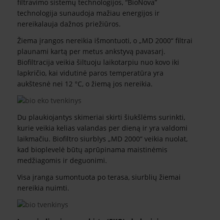
filtravimo sistemų technologijos, “BioNova”
technologija sunaudoja mažiau energijos ir
nereikalauja dažnos priežiūros.
Žiema įrangos nereikia išmontuoti, o „MD 2000“ filtrai
plaunami kartą per metus ankstyvą pavasarį.
Biofiltracija veikia šiltuoju laikotarpiu nuo kovo iki
lapkričio, kai vidutinė paros temperatūra yra
aukštesnė nei 12 °C, o žiemą jos nereikia.
Du plaukiojantys skimeriai skirti šiukšlėms surinkti,
kurie veikia kelias valandas per dieną ir yra valdomi
laikmačiu. Biofiltro siurblys „MD 2000“ veikia nuolat,
kad bioplevelė būtų aprūpinama maistinėmis
medžiagomis ir deguonimi.
Visa įranga sumontuota po terasa, siurblių žiemai
nereikia nuimti.