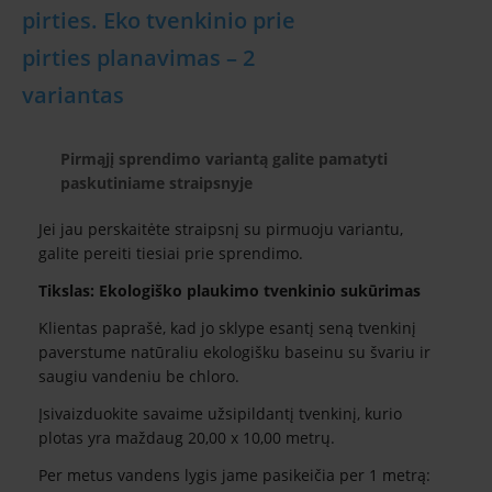
pirties. Eko tvenkinio prie
pirties planavimas – 2
variantas
Pirmąjį sprendimo variantą galite pamatyti
paskutiniame straipsnyje
Jei jau perskaitėte straipsnį su pirmuoju variantu,
galite pereiti tiesiai prie sprendimo.
Tikslas: Ekologiško plaukimo tvenkinio sukūrimas
Klientas paprašė, kad jo sklype esantį seną tvenkinį
paverstume natūraliu ekologišku baseinu su švariu ir
saugiu vandeniu be chloro.
Įsivaizduokite savaime užsipildantį tvenkinį, kurio
plotas yra maždaug 20,00 x 10,00 metrų.
Per metus vandens lygis jame pasikeičia per 1 metrą: