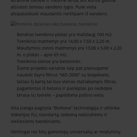
atraminė sienelė ir medinė lenta, ant kurios galima
atsisėsti žemiau vandens lygio. Puiki vieta
atsipalaiduoti maudantis neišlipant iš vandens.
Bendras tvenkinio plotas yra maždaug 100 m2.
Tvenkinio matmenys yra 14,00 x 7,50 x 2,20 m.
Maudymosi zonos matmenys yra 13,00 x 5,00 x 2,20
m, o plotas – apie 65 m2.
Tvenkinio sienos yra betoninės.
Šiame projekto variante taip pat planuojame
naudoti žvyro filtrus “MD 2000” su bioplėvele,
tačiau šį kartą tai bus vienas stačiakampis filtras,
pagamintas iš betono ir paslėptas po nedidele
terasa su tvorele – papildoma poilsio vieta.
Visa įranga pagrįsta “BioNova” technologija ir atitinka
Vokietijos FLL standartą, taikomą natūraliems ir
viešiesiems tvenkiniams.
Skirtingai nei kitų gamintojų universalių ar modulinių