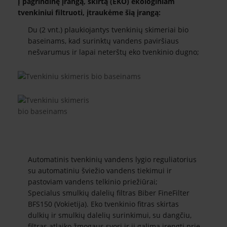
Į pagrindinę įrangą, skirtą (EKO) ekologiniam
tvenkiniui filtruoti, įtraukėme šią įrangą:
Du (2 vnt.) plaukiojantys tvenkinių skimeriai bio
baseinams, kad surinktų vandens paviršiaus
nešvarumus ir lapai neterštų eko tvenkinio dugno;
Automatinis tvenkinių vandens lygio reguliatorius
su automatiniu šviežio vandens tiekimui ir
pastoviam vandens telkinio priežiūrai;
Specialus smulkių dalelių filtras Biber FineFilter
BFS150 (Vokietija). Eko tvenkinio fitras skirtas
dulkių ir smulkių dalelių surinkimui, su dangčiu,
filtras atlaiko žmogaus svorį ir jį galima įrengti prie