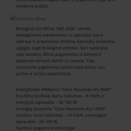
tvenkinio krašto;
Biologinis bio filtras “MD 2000”, skirtas
ekologiniams tvenkiniams su specialiu žvyro
užkrova ir praplovimo sistema, kad būtų sudarytos
sąlygos augti biologinei plėvelei, kuri natūraliai
valo vandenį, filtras pagamintas iš betono ir
aptvertas terasos dalimi su tvorele. Taip
sukuriama papildoma poilsio zona toliau nuo
pirties ir arčiau paplūdimio;
Energetiškai efektyvus “Oase Aquamax dry 8000”
bio-filtrų siurbliai, kurių našumas – 8 m3/h, o
energijos sąnaudos – tik 100 W;
Energiją taupantis “Oase Aquamax dry 14000”
siurblys, kurio našumas – 14 m3/h, o energijos
sąnaudos – tik 230 W,
Siurbliai pagaminti Vokietijoje.