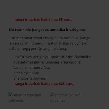
Įranga ir darbai: kaina nuo 35 eurų.
Bio tvenkinio įrangos automatika ir valdymas
Sistemos SmartPond ekologiniam baseinui. Įranga
leidžia rankiniu būdu ir automatiškai valdyti eko
prūdo įrangą per išmanųjį telefoną:
Priešsroves įrenginys, upelis, krioklys, šaltinėlis;
Apšvietimas (dimeriuojamas arba on/off);
Vandens temperatūra;
Judesio jutikliai;
Energijos taupymas;
Įranga ir darbai: kaina nuo 625 eurų.