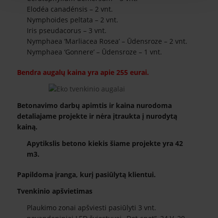
Elodéa canadénsis – 2 vnt.
Nymphoides peltata – 2 vnt.
Iris pseudacorus – 3 vnt.
Nymphaea ‘Marliacea Rosea’ – Ūdensroze – 2 vnt.
Nymphaea ‘Gonnere’ – Ūdensroze – 1 vnt.
Bendra augalų kaina yra apie 255 eurai.
Betonavimo darbų apimtis ir kaina nurodoma
detaliajame projekte ir nėra įtraukta į nurodytą
kainą.
Apytikslis betono kiekis šiame projekte yra 42
m3.
Papildoma įranga, kurį pasiūlytą klientui.
Tvenkinio apšvietimas
Plaukimo zonai apšviesti pasiūlyti 3 vnt.