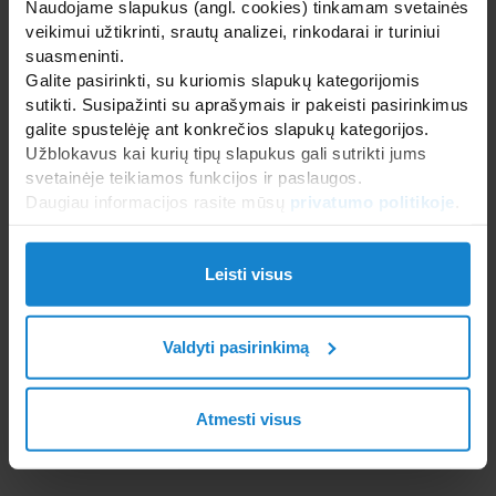
Naudojame slapukus (angl. cookies) tinkamam svetainės
Italija
veikimui užtikrinti, srautų analizei, rinkodarai ir turiniui
suasmeninti.
Vienas iš pirmaujančių gamintoju gaminantis dušo
Galite pasirinkti, su kuriomis slapukų kategorijomis
pertvaras ir dušo kabinas. Gaminamiems dušams
sutikti. Susipažinti su aprašymais ir pakeisti pasirinkimus
būdingas išskirtinis klasikinisir šiuolaikiškas stilius.
galite spustelėję ant konkrečios slapukų kategorijos.
www.samo.it
Užblokavus kai kurių tipų slapukus gali sutrikti jums
svetainėje teikiamos funkcijos ir paslaugos.
Daugiau informacijos rasite mūsų
privatumo politikoje
.
Leisti visus
Valdyti pasirinkimą
Atmesti visus