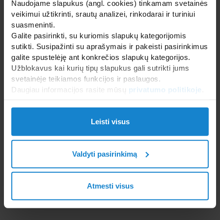
Naudojame slapukus (angl. cookies) tinkamam svetainės
Italija
veikimui užtikrinti, srautų analizei, rinkodarai ir turiniui
suasmeninti.
Tiek pramonėje, tiek mene, įmonių grupė (Serenissima,
Galite pasirinkti, su kuriomis slapukų kategorijomis
CIR, Capri, Cerasarda, Cercom, Momodesign, Isla) turinti
sutikti. Susipažinti su aprašymais ir pakeisti pasirinkimus
pasaulinį vardą, gamina keramikines apdailos ir grindų
galite spustelėję ant konkrečios slapukų kategorijos.
plyteles.
Užblokavus kai kurių tipų slapukus gali sutrikti jums
www.serenissimacir.it
svetainėje teikiamos funkcijos ir paslaugos.
Daugiau informacijos rasite mūsų
privatumo politikoje
.
Leisti visus
Valdyti pasirinkimą
Atmesti visus