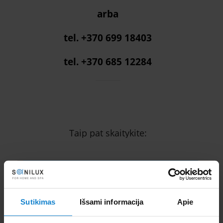
arba
tel. +370 699 18403
tel. +370 685 12284
Taip pat skaitykite:
Sutikimas
Išsami informacija
Apie