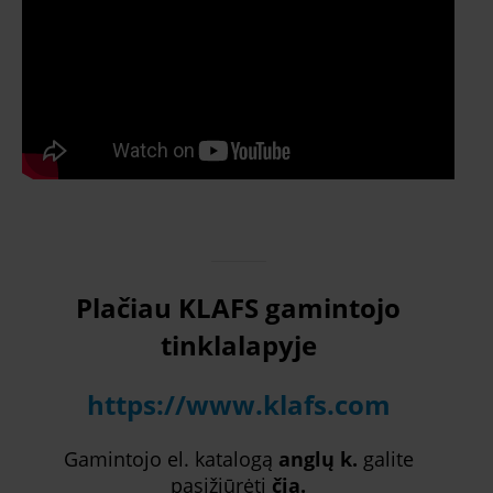
Plačiau KLAFS gamintojo
tinklalapyje
https://www.klafs.com
Gamintojo el. katalogą
anglų k.
galite
pasižiūrėti
čia.