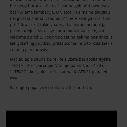
bet netgi butuose. Be to, ši sauna gali būti pastatyta
bet kuriame kambaryje. O vietos ji užims ne daugiau
nei įprasta spinta. „Saunai S1“ nereikalinga išskirtinė
priežiūra ar kažkokie ypatingi tvarkymo metodai ją
pasinaudojus. Viskas yra automatizuota ir lengvai
valdoma pulteliu. Tokio tipo sauną galima pasirinkti iš
kelių skirtingų dydžių, priklausomai nuo to, koks kiekis
žmonių ja naudosis.
Plačiau apie sauną žiūrėkite siužete bei apsilankykite
“RESTA 2016″
parodoje, Vilniuje balandžio 27-30 d.
“LITEXPO”, kur galėsite šią sauną KLAFS S1 pamatyti
gyvai!
Parengta pagal
www.statybutv.lt
reportažą.