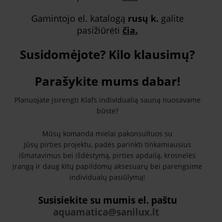
Gamintojo el. katalogą
rusų k.
galite
pasižiūrėti
čia.
Susidomėjote? Kilo klausimų?
Parašykite mums dabar!
Planuojate įsirengti Klafs individualią sauną nuosavame
būste?
Mūsų komanda mielai pakonsultuos su
Jūsų pirties projektu, padės parinkti tinkamiausius
išmatavimus bei išdėstymą, pirties apdailą, krosnelės
įrangą ir daug kitų papildomų aksesuarų bei parengsime
individualų pasiūlymą!
Susisiekite su mumis el. paštu
aquamatica@sanilux.lt