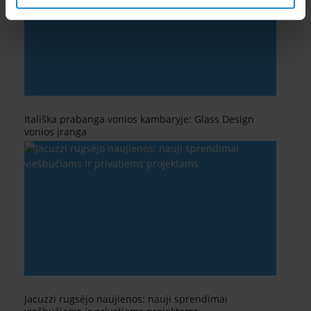
Itališka prabanga vonios kambaryje: Glass Design
vonios įranga
Jacuzzi rugsėjo naujienos: nauji sprendimai