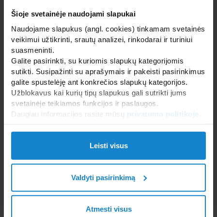
Šioje svetainėje naudojami slapukai
Naudojame slapukus (angl. cookies) tinkamam svetainės
veikimui užtikrinti, srautų analizei, rinkodarai ir turiniui
SICIS mozaikos spindi dykumos saulėje: išskirtinis
suasmeninti.
projektas Saudo Arabijoje
Galite pasirinkti, su kuriomis slapukų kategorijomis
sutikti. Susipažinti su aprašymais ir pakeisti pasirinkimus
galite spustelėję ant konkrečios slapukų kategorijos.
Užblokavus kai kurių tipų slapukus gali sutrikti jums
svetainėje teikiamos funkcijos ir paslaugos.
Daugiau informacijos rasite mūsų
privatumo politikoje
.
Leisti visus
KLAFS ESPURO® CloudSPA – jūsų kasdienis poilsis
Valdyti pasirinkimą
debesyse
Atmesti visus