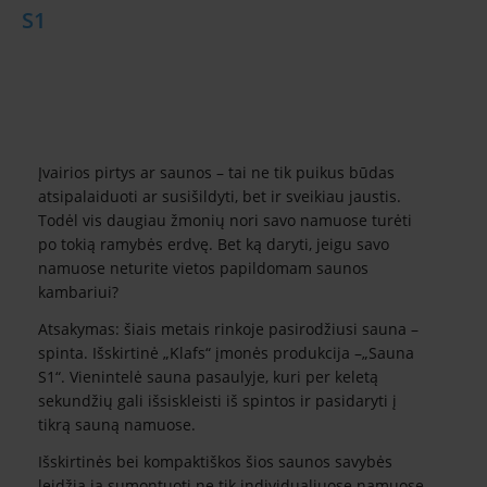
S1
Įvairios pirtys ar saunos – tai ne tik puikus būdas
atsipalaiduoti ar susišildyti, bet ir sveikiau jaustis.
Todėl vis daugiau žmonių nori savo namuose turėti
po tokią ramybės erdvę. Bet ką daryti, jeigu savo
namuose neturite vietos papildomam saunos
kambariui?
Atsakymas: šiais metais rinkoje pasirodžiusi sauna –
spinta. Išskirtinė „Klafs“ įmonės produkcija –„Sauna
S1“. Vienintelė sauna pasaulyje, kuri per keletą
sekundžių gali išsiskleisti iš spintos ir pasidaryti į
tikrą sauną namuose.
Išskirtinės bei kompaktiškos šios saunos savybės
leidžia ją sumontuoti ne tik individualiuose namuose,