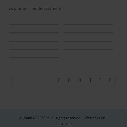
www.unbescheiden.com/en/
© „Sanilux" 2018 m. All rights reserved. |
Web solution
|
Public Paint