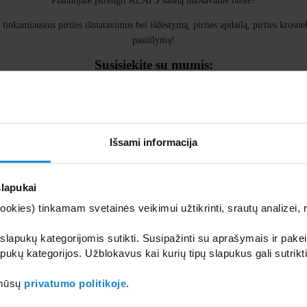
Planuojate įsirengti KLAFS sauną nuosavame būste?
tinkamiausius pirties išmatavimus bei išdėstymą, pirties apdailą, pirties krosn
pasiūlymą!
Susisiekite su mumis:
tel.
+370 699 18403
arba parašykite mums:
Išsami informacija
[contact-form-7 404 "Not Found"]
slapukai
kies) tinkamam svetainės veikimui užtikrinti, srautų analizei, rin
bijoje
 slapukų kategorijomis sutikti. Susipažinti su aprašymais ir pakei
pukų kategorijos. Užblokavus kai kurių tipų slapukus gali sutrikt
 mūsų
privatumo politikoje
.