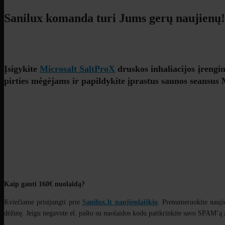
Sanilux komanda turi Jums gerų naujienų!
Įsigykite
Microsalt SaltProX
druskos inhaliacijos įrengi
pirties mėgėjams ir papildykite įprastus saunos seansus
Kaip gauti 1
6
0€ nuolaidą?
Kviečiame prisijungti prie
Sanilux.lt naujienlaiškio
. Prenumeruokite nauji
dėžutę. Jeigu negavote el. pašto su nuolaidos kodu patikrinkite savo SPAM‘ą