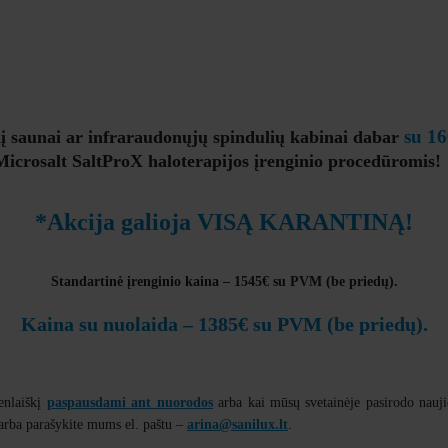
su 1
nį saunai ar infraraudonųjų spindulių kabinai dabar
 Microsalt SaltProX haloterapijos įrenginio procedūromis!
*Akcija galioja VISĄ KARANTINĄ!
Standartinė įrenginio kaina – 1545€ su PVM (be priedų).
Kaina su nuolaida – 1385€ su PVM (be priedų).
enlaiškį
paspausdami ant nuorodos
arba kai mūsų svetainėje pasirodo naujie
 arba parašykite mums el. paštu –
arina@sanilux.lt
.