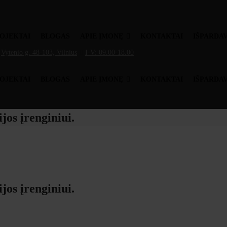
ROJEKTAI
BLOGAS
APIE ĮMONĘ
KONTAKTAI
IŠPARDA
Vytenio g. 48-103, Vilnius
I-V: 09.00-18.00
ROJEKTAI
BLOGAS
APIE ĮMONĘ
KONTAKTAI
IŠPARDA
jos įrenginiui.
jos įrenginiui.