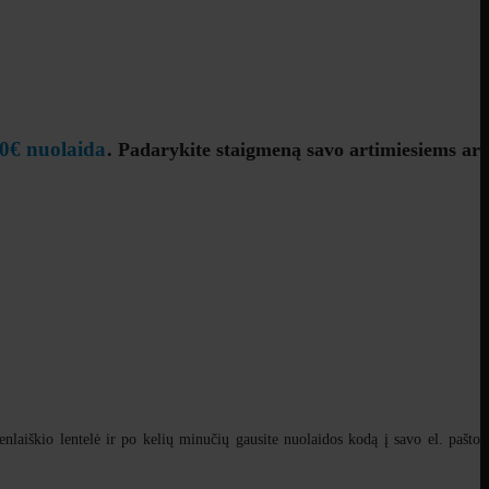
60€ nuolaida
. Padarykite staigmeną savo artimiesiems ar
nlaiškio lentelė ir po kelių minučių gausite nuolaidos kodą į savo el. pašto