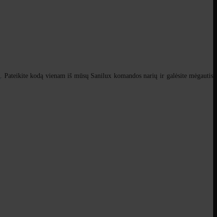
3
. Pateikite kodą vienam iš mūsų Sanilux komandos narių ir galėsite mėgautis