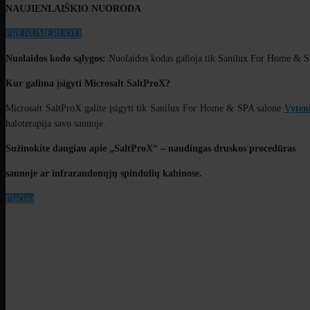
NAUJIENLAIŠKIO NUORODA
PRENUMERUOTI
Nuolaidos kodo sąlygos:
Nuolaidos kodas galioja tik Sanilux For Home & SPA
Kur galima įsigyti Microsalt SaltProX?
Microsalt SaltProX galite įsigyti tik Sanilux For Home & SPA salone
Vyteni
haloterapija savo saunoje.
Sužinokite daugiau apie „SaltProX“ – naudingas druskos procedūras
saunoje ar infraraudonųjų spindulių kabinose.
Plačiau