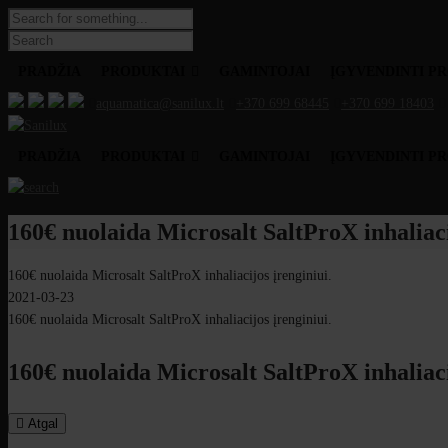
PRADŽIA
PRODUKTAI
GAMINTOJAI
ĮGYVENDINTI P
aquamatica@sanilux.lt
+370 699 68445
+370 699 18403
PRADŽIA
PRODUKTAI
GAMINTOJAI
ĮGYVENDINTI P
160€ nuolaida Microsalt SaltProX inhaliaci
160€ nuolaida Microsalt SaltProX inhaliacijos įrenginiui.
2021-03-23
160€ nuolaida Microsalt SaltProX inhaliacijos įrenginiui.
160€ nuolaida Microsalt SaltProX inhaliaci
Atgal