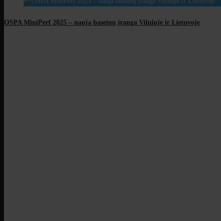
OSPA MiniPerf 2025 – nauja baseinų įranga Vilniuje ir Lietuvoje