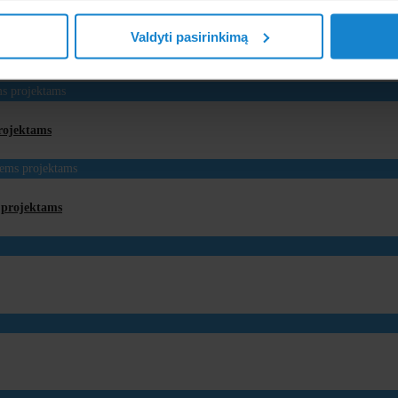
Valdyti pasirinkimą
projektams
s projektams