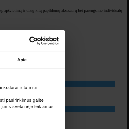
elę, apšvietimą ir daug kitų papildomų aksesuarų bei parengsime individualų
Apie
kodarai ir turiniui
sti pasirinkimus galite
i jums svetainėje teikiamos