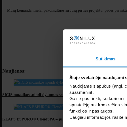
Mūsų komanda mielai pakonsultuos su Jūsų pirties projektu, padės parinkti 
Sutikimas
Naujienos:
Šioje svetainėje naudojami 
Naudojame slapukus (angl. coo
suasmeninti.
SICIS mozaikos spindi dykumos saulėje: išskirtinis projektas Saudo Ara
Galite pasirinkti, su kuriomis
spustelėję ant konkrečios sla
funkcijos ir paslaugos.
Daugiau informacijos rasite
KLAFS ESPURO® CloudSPA – jūsų kasdienis poilsis debesyse