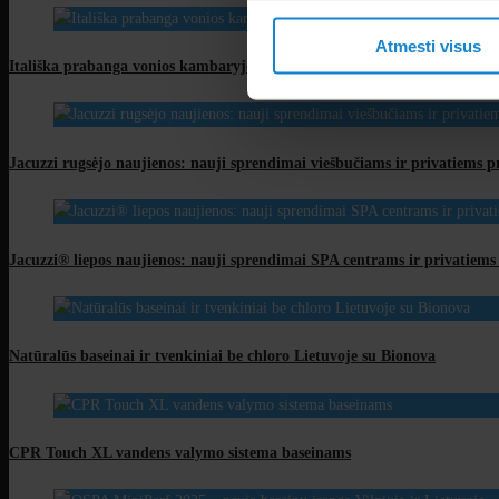
Atmesti visus
Itališka prabanga vonios kambaryje: Glass Design vonios įranga
Jacuzzi rugsėjo naujienos: nauji sprendimai viešbučiams ir privatiems 
Jacuzzi® liepos naujienos: nauji sprendimai SPA centrams ir privatiem
Natūralūs baseinai ir tvenkiniai be chloro Lietuvoje su Bionova
CPR Touch XL vandens valymo sistema baseinams